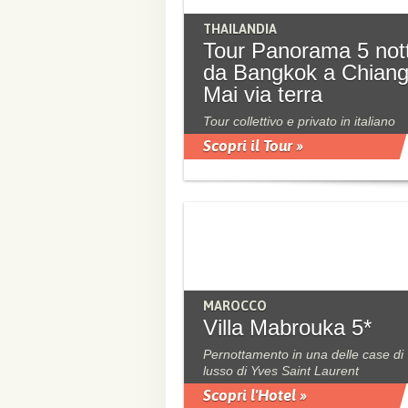
THAILANDIA
Tour Panorama 5 nott
da Bangkok a Chian
Mai via terra
Tour collettivo e privato in italiano
Scopri il Tour »
MAROCCO
Villa Mabrouka 5*
Pernottamento in una delle case di
lusso di Yves Saint Laurent
Scopri l'Hotel »