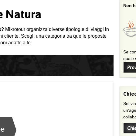
Non ha
 e Natura
o? Mikrotour organizza diverse tipologie di viaggi in
gni cliente. Scegli una categoria tra quelle proposte
oni adatte a te.
Se con
quale s
Prov
Chied
Sei viaggiatore/trice che non trova
un’age
collab
be
Chi