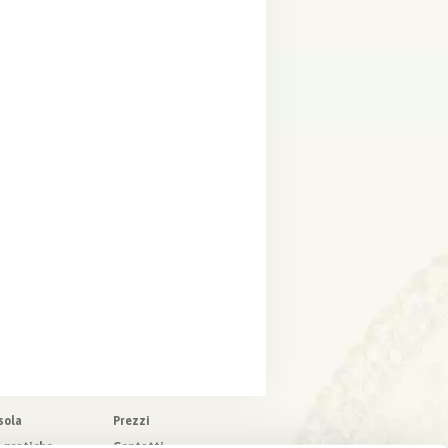
sola
Prezzi
o pratiche
Contatti