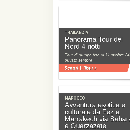
THAILANDIA
Panorama Tour del
Nord 4 notti
Tour di gruppo fino al 31 ottobre 24
privato sempre
Scopri il Tour »
MAROCCO
Avventura esotica e
culturale da Fez a
Marrakech via Sahar
e Ouarzazate