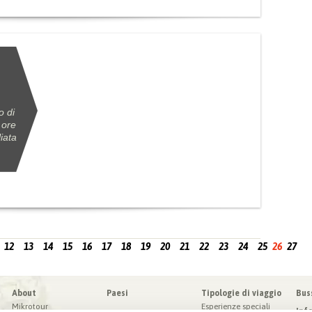
o di
 ore
iata
12
13
14
15
16
17
18
19
20
21
22
23
24
25
26
27
About
Paesi
Tipologie di viaggio
Bus
Mikrotour
Esperienze speciali
Inf