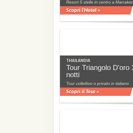
Resort 5 stelle in centro a Marrake
Scopri l'Hotel »
THAILANDIA
Tour Triangolo D'oro 
notti
Tour collettivo o privato in italiano
Scopri il Tour »