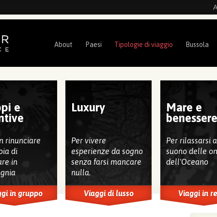
A
About
Paesi
Tipologie di viaggio
Bussola
pi e
Luxury
Mare e
ntive
benesser
n rinunciare
Per vivere
Per rilassarsi 
oia di
esperienze da sogno
suono delle o
are in
senza farsi mancare
dell'Oceano
gnia
nulla.
gi in gruppo
Viaggi di lusso
Viaggi in r