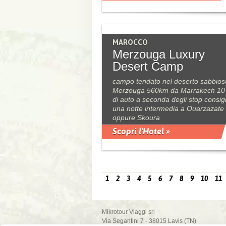
MAROCCO
Merzouga Luxury
Desert Camp
campo tendato nel deserto sabbios
Merzouga 560km da Marrakech 10
di auto a seconda degli stop consigl
una notte intermedia a Ouarzazate
oppure Skoura
Scopri l'Hotel »
1
2
3
4
5
6
7
8
9
10
11
Mikrotour Viaggi srl
Via Segantini 7 - 38015 Lavis (TN)