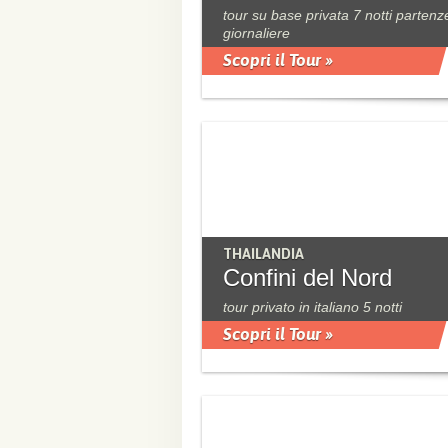
tour su base privata 7 notti partenz
giornaliere
Scopri il Tour »
THAILANDIA
Confini del Nord
tour privato in italiano 5 notti
Scopri il Tour »