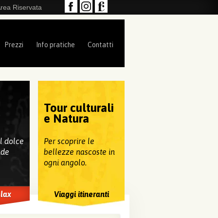
rea Riservata
Prezzi
Info pratiche
Contatti
Tour culturali
e
e Natura
al dolce
Per scoprire le
nde
bellezze nascoste in
ogni angolo.
elax
Viaggi itineranti