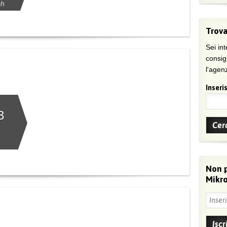
ch
Trova
Sei int
consig
l'agenz
Inseris
3
Non 
Mikro