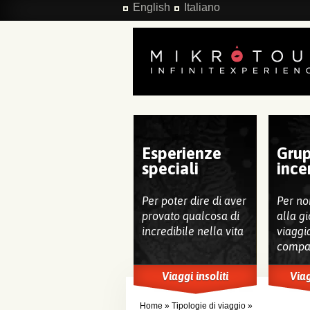
Salta al contenuto principale
English
Italiano
Esperienze
Grup
speciali
ince
Per poter dire di aver
Per no
provato qualcosa di
alla gi
incredibile nella vita
viaggi
compa
Viaggi insoliti
Viag
Home
»
Tipologie di viaggio
»