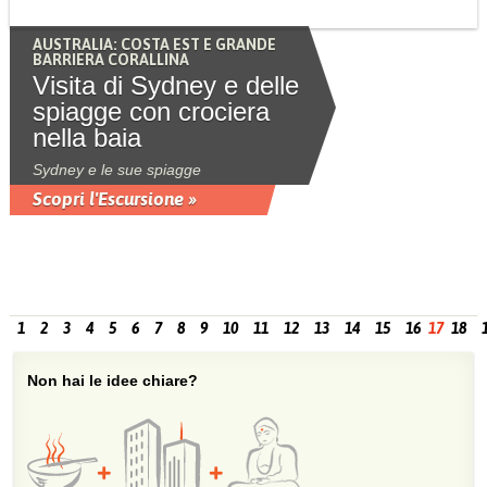
AUSTRALIA: COSTA EST E GRANDE
BARRIERA CORALLINA
Visita di Sydney e delle
spiagge con crociera
nella baia
Sydney e le sue spiagge
Scopri l'Escursione »
1
2
3
4
5
6
7
8
9
10
11
12
13
14
15
16
17
18
Non hai le idee chiare?