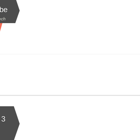
abe
ech
 3