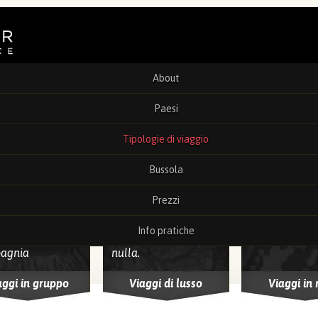
Salta al contenuto principale
About
Paesi
Tipologie di viaggio
ppi e
Luxury
Mare e
entive
benesser
Bussola
Prezzi
on rinunciare
Per vivere
Per rilassarsi
gioia di
esperienze da sogno
suono delle 
Info pratiche
iare in
senza farsi mancare
dell'Oceano
agnia
nulla.
aggi in gruppo
Viaggi di lusso
Viaggi in 