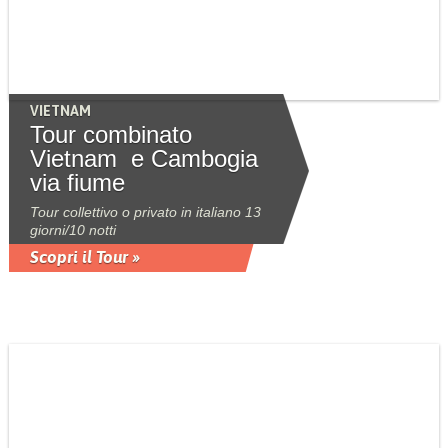
VIETNAM
Tour combinato
Vietnam e Cambogia
via fiume
Tour collettivo o privato in italiano 13
giorni/10 notti
Scopri il Tour »