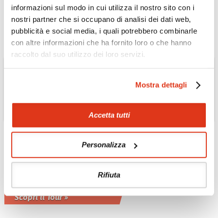
inglese o italiano
informazioni sul modo in cui utilizza il nostro sito con i
Scopri il Tour »
nostri partner che si occupano di analisi dei dati web,
pubblicità e social media, i quali potrebbero combinarle
con altre informazioni che ha fornito loro o che hanno
raccolto dal suo utilizzo dei loro servizi.
Mostra dettagli
Accetta tutti
OMAN
Personalizza
Musandam: la Norvegia
d'Arabia Tour
Rifiuta
Possibile estensione tour 3 giorni - 2
notti privato con guida inglese
Scopri il Tour »