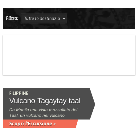
Filtra:
FILIPPINE
Vulcano Tagaytay taal
Da Manila una vista mozzafiato del
Taal, un vulcano nel vulcano
Scopri l'Escursione »