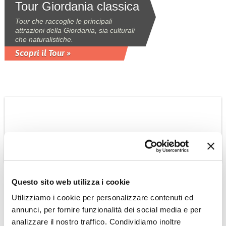
Tour Giordania classica
Tour che raccoglie le principali
attrazioni della Giordania, sia culturali
che naturalistiche.
Scopri il Tour »
OMAN
Questo sito web utilizza i cookie
Suggestioni Omanite
Utilizziamo i cookie per personalizzare contenuti ed
tour privato
annunci, per fornire funzionalità dei social media e per
Tour 6 giorni - 5 notti privato con guida
analizzare il nostro traffico. Condividiamo inoltre