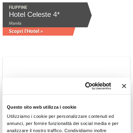
FILIPPINE
Hotel Celeste 4*
Manila
Scopri l'Hotel »
Questo sito web utilizza i cookie
THAILANDIA
Utilizziamo i cookie per personalizzare contenuti ed
Hotel Dusit Thani 5*
annunci, per fornire funzionalità dei social media e per
Centralissimo, a pochi minuti a piedi
analizzare il nostro traffico. Condividiamo inoltre