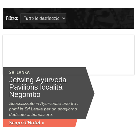
Filtra:
SRI LANKA
Jetwing Ayurveda
Pavilions località
Negombo
Specializzato in Ayurvedaè uno fra i
primi in Sri Lanka per un soggiorno
dedicato al benessere.
Scopri l'Hotel »