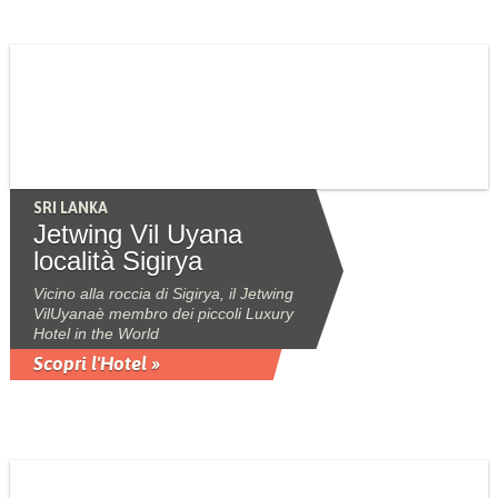
SRI LANKA
Jetwing Vil Uyana
località Sigirya
Vicino alla roccia di Sigirya, il Jetwing
VilUyanaè membro dei piccoli Luxury
Hotel in the World
Scopri l'Hotel »