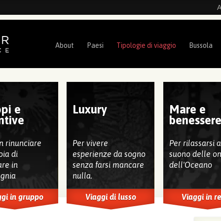
A
About
Paesi
Tipologie di viaggio
Bussola
pi e
Luxury
Mare e
ntive
benesser
n rinunciare
Per vivere
Per rilassarsi 
oia di
esperienze da sogno
suono delle o
are in
senza farsi mancare
dell'Oceano
gnia
nulla.
gi in gruppo
Viaggi di lusso
Viaggi in r