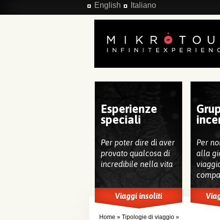
Salta al contenuto principale
English
Italiano
Esperienze
Grup
speciali
ince
Per poter dire di aver
Per no
provato qualcosa di
alla gi
incredibile nella vita
viaggi
compa
Viaggi insoliti
Viag
Home
»
Tipologie di viaggio
»