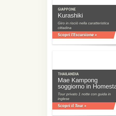
GIAPPONE
Kurashiki
Giro in risciò nella caratteristica
cittadina
Scopri l'Escursione »
THAILANDIA
Mae Kampong
soggiorno in Homest
Tour privato 1 notte con guida in
inglese
Scopri il Tour »