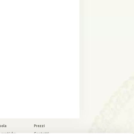
sola
Prezzi
o pratiche
Contatti