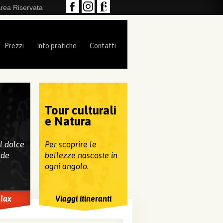
rea Riservata
Prezzi
Info pratiche
Contatti
Tour culturali
e
e Natura
al dolce
Per scoprire le
nde
bellezze nascoste in
ogni angolo.
elax
Viaggi itineranti