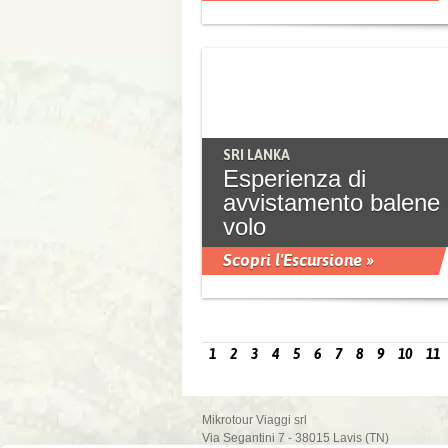
SRI LANKA
Esperienza di
avvistamento balene 
volo
Scopri l'Escursione »
1
2
3
4
5
6
7
8
9
10
11
Mikrotour Viaggi srl
Via Segantini 7 - 38015 Lavis (TN)