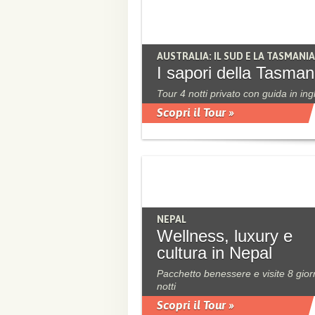
AUSTRALIA: IL SUD E LA TASMANIA
I sapori della Tasman
Tour 4 notti privato con guida in ing
Scopri il Tour »
NEPAL
Wellness, luxury e
cultura in Nepal
Pacchetto benessere e visite 8 gior
notti
Scopri il Tour »