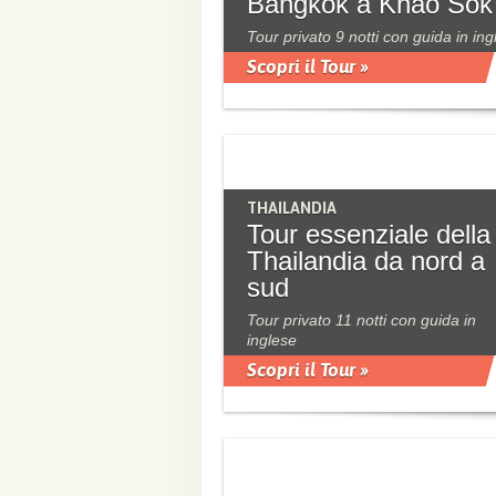
Bangkok a Khao Sok
Tour privato 9 notti con guida in ing
Scopri il Tour »
THAILANDIA
Tour essenziale della
Thailandia da nord a
sud
Tour privato 11 notti con guida in
inglese
Scopri il Tour »