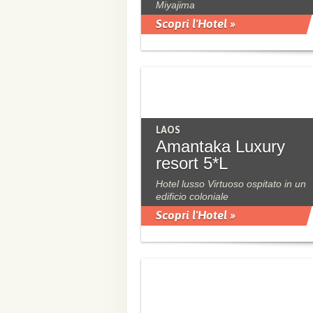
Miyajima
Scopri l'Hotel »
LAOS
Amantaka Luxury
resort 5*L
Hotel lusso Virtuoso ospitato in un
edificio coloniale
Scopri l'Hotel »