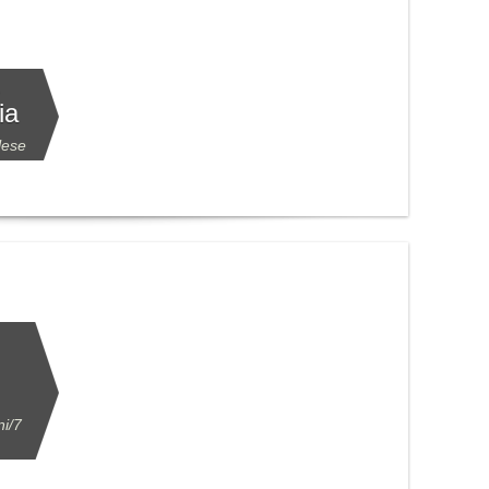
ia
lese
ni/7