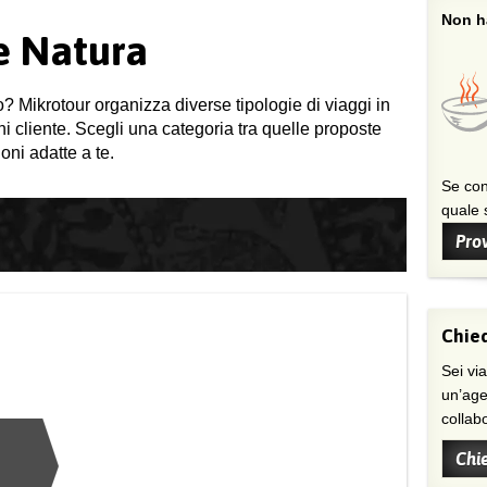
Non ha
 e Natura
o? Mikrotour organizza diverse tipologie di viaggi in
gni cliente. Scegli una categoria tra quelle proposte
oni adatte a te.
Se con
quale s
Prov
Chied
Sei viaggiatore/trice che non trova
un’age
collab
Chi