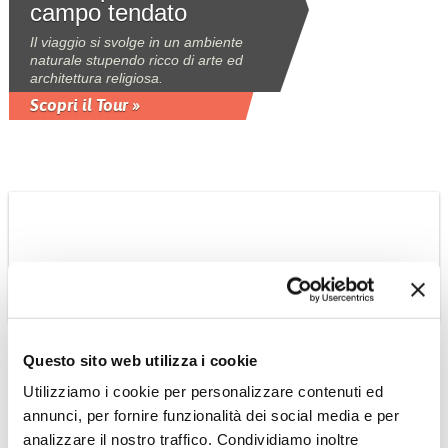
campo tendato
Il viaggio si svolge in un ambiente
naturale stupendo ricco di arte ed
architettura religiosa.
Scopri il Tour »
INDIA: NORD EST
Il Nord-Est con
estensione in Nepal a
Kathmandu
Questo sito web utilizza i cookie
I templi e le sculture erotiche di
Utilizziamo i cookie per personalizzare contenuti ed
Khajuraho, le regge dei principi di
annunci, per fornire funzionalità dei social media e per
Jaipur e le bellezze artistiche e
paesaggistiche di Kathmandu e della
analizzare il nostro traffico. Condividiamo inoltre