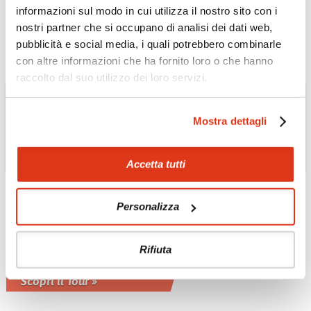
sua valle
informazioni sul modo in cui utilizza il nostro sito con i
Scopri il Tour »
nostri partner che si occupano di analisi dei dati web,
pubblicità e social media, i quali potrebbero combinarle
con altre informazioni che ha fornito loro o che hanno
raccolto dal suo utilizzo dei loro servizi.
Mostra dettagli
AUSTRALIA
Accetta tutti
In treno - The Indian
pacific: Sydney -
Personalizza
Adelaide - Perth e
ritorno
Rifiuta
Lungo il tratto di ferrovia dritto più
lungo del mondo
Scopri il Tour »