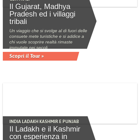
Il Gujarat, Madhya
Pradesh ed i villaggi
tribali
Un viaggio che si svolge al di fuori delle
consuete mete turistiche e si addice a
chi vuole scoprire realtà rimaste
immutate nei secoli.
Scopri il Tour »
INDIA LADAKH KASHMIR E PUNJAB
Il Ladakh e il Kashmir
con esperienza in