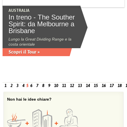
AUSTRALIA
In treno - The Souther
Spirit: da Melbourne a
Brisbane
Lungo la Great Dividing Range e la
costa orientale
Scopri il Tour »
1
2
3
4
5
6
7
8
9
10
11
12
13
14
15
16
17
18
Non hai le idee chiare?