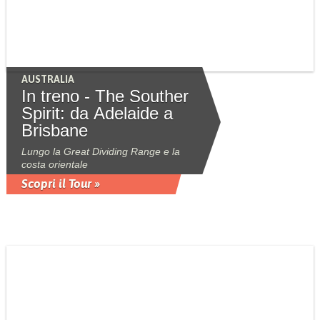
AUSTRALIA
In treno - The Souther
Spirit: da Adelaide a
Brisbane
Lungo la Great Dividing Range e la
costa orientale
Scopri il Tour »