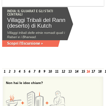
INDIA: IL GUJARAT E GLI STATI
CENTRALI
Villaggi Tribali del Rann
(deserto) di Kutch
Villaggi tribali delle etnie nomadi quali i
Rabari e i Bharwad.
Scopri l'Escursione »
1
2
3
4
5
6
7
8
9
10
11
12
13
14
15
16
17
18
Non hai le idee chiare?