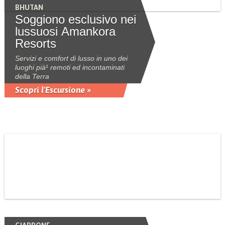
BHUTAN
Soggiono esclusivo nei
lussuosi Amankora
Resorts
Servizi e comfort di lusso in uno dei
luoghi pià¹ remoti ed incontaminati
della Terra
Scopri l'Escursione »