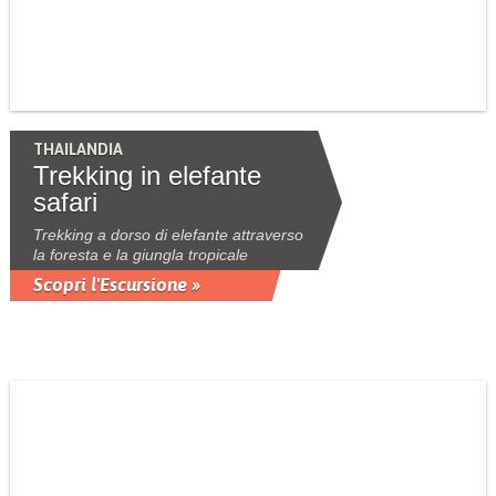
THAILANDIA
Trekking in elefante
safari
Trekking a dorso di elefante attraverso
la foresta e la giungla tropicale
Scopri l'Escursione »