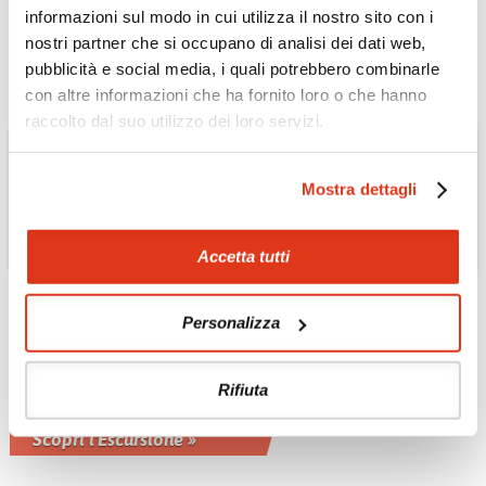
a tutti.
informazioni sul modo in cui utilizza il nostro sito con i
Scopri l'Escursione »
nostri partner che si occupano di analisi dei dati web,
pubblicità e social media, i quali potrebbero combinarle
con altre informazioni che ha fornito loro o che hanno
raccolto dal suo utilizzo dei loro servizi.
Mostra dettagli
Accetta tutti
Personalizza
EMIRATI ARABI UNITI
Tour della Costa
Orientale con pranzo
Rifiuta
incluso
Scopri l'Escursione »