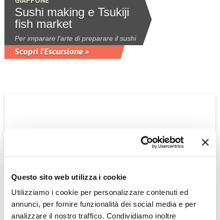
GIAPPONE
Sushi making e Tsukiji
fish market
Per imparare l'arte di preparare il sushi
Scopri l'Escursione »
Questo sito web utilizza i cookie
SINGAPORE
Tour della città
Utilizziamo i cookie per personalizzare contenuti ed
annunci, per fornire funzionalità dei social media e per
Escursione che visita tutti i maggiori
luoghi di interesse di Singapore. Adatta
analizzare il nostro traffico. Condividiamo inoltre