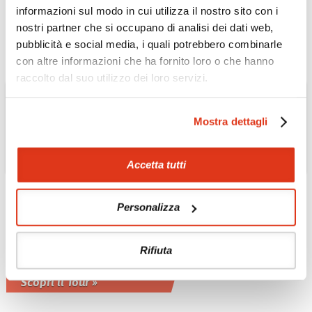
Tour privato 9 notti con guida in inglese
informazioni sul modo in cui utilizza il nostro sito con i
Scopri il Tour »
nostri partner che si occupano di analisi dei dati web,
pubblicità e social media, i quali potrebbero combinarle
con altre informazioni che ha fornito loro o che hanno
raccolto dal suo utilizzo dei loro servizi.
Mostra dettagli
Accetta tutti
THAILANDIA
Tour essenziale della
Personalizza
Thailandia da nord a
sud
Rifiuta
Tour privato 11 notti con guida in
inglese
Scopri il Tour »