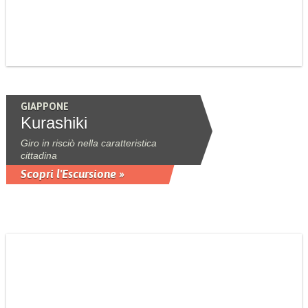
GIAPPONE
Kurashiki
Giro in risciò nella caratteristica
cittadina
Scopri l'Escursione »