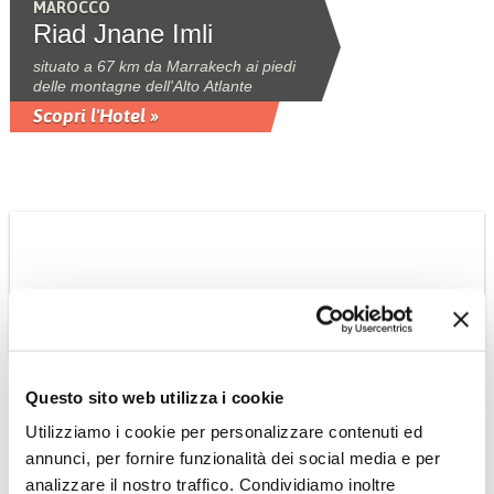
MAROCCO
Riad Jnane Imli
situato a 67 km da Marrakech ai piedi
delle montagne dell'Alto Atlante
Scopri l'Hotel »
CAMBOGIA
Questo sito web utilizza i cookie
Tour Cambogia
Utilizziamo i cookie per personalizzare contenuti ed
Classica
annunci, per fornire funzionalità dei social media e per
Tour 6 notti in italiano collettivo a date
analizzare il nostro traffico. Condividiamo inoltre