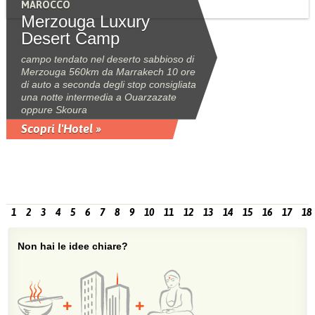
MAROCCO
Merzouga Luxury
Desert Camp
campo tendato nel deserto sabbioso di
Merzouga 560km da Marrakech 10 ore
di auto a seconda degli stop consigliata
una notte intermedia a Ouarzazate
oppure Skoura
Scopri l'Hotel »
1
2
3
4
5
6
7
8
9
10
11
12
13
14
15
16
17
18
Non hai le idee chiare?