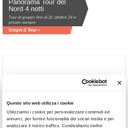
Panorama Tour del
Nord 4 notti
Tour di gruppo fino al 31 ottobre 24 e
privato sempre
Scopri il Tour »
MAROCCO
Avventura esotica e
culturale da Fez a
Questo sito web utilizza i cookie
Marrakech via Sahara
Utilizziamo i cookie per personalizzare contenuti ed
e Ouarzazate
annunci, per fornire funzionalità dei social media e per
tour su base privata 7 notti partenze
analizzare il nostro traffico. Condividiamo inoltre