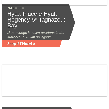
MAROCCO
Hyatt Place e Hyatt
Regency 5* Taghazout
Bay
situato lungo la costa occidentale del
Marocco, a 16 km da Agadir
Scopri l'Hotel »