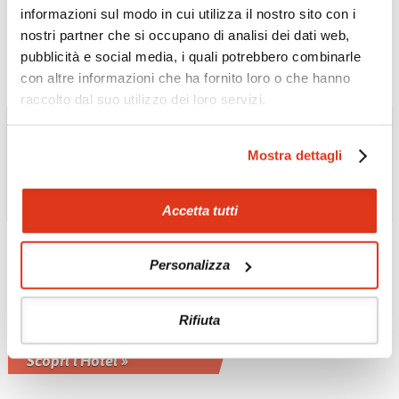
Splendida vista su Chefchaouene
informazioni sul modo in cui utilizza il nostro sito con i
Scopri l'Hotel »
nostri partner che si occupano di analisi dei dati web,
pubblicità e social media, i quali potrebbero combinarle
con altre informazioni che ha fornito loro o che hanno
raccolto dal suo utilizzo dei loro servizi.
Mostra dettagli
Accetta tutti
Personalizza
MAROCCO
Hotel Xaluca Dades
Rifiuta
A 1612 metri, gode di una vista
panoramica sulla Valle del Dades
Scopri l'Hotel »