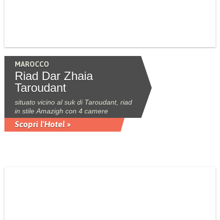
MAROCCO
Riad Dar Zhaia
Taroudant
situato vicino al suk di Taroudant, riad
in stile Amazigh con 4 camere
Scopri l'Hotel »