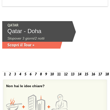
QATAR
Qatar - Doha
Stopover 3 giorni/2 notti
Scopri il Tour »
1
2
3
4
5
6
7
8
9
10
11
12
13
14
15
16
17
18
Non hai le idee chiare?