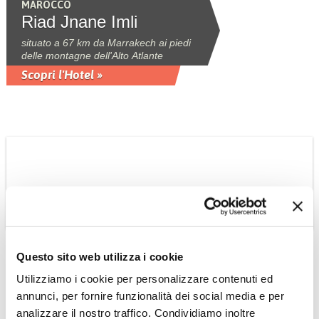
MAROCCO
Riad Jnane Imli
situato a 67 km da Marrakech ai piedi
delle montagne dell'Alto Atlante
Scopri l'Hotel »
CAMBOGIA
Questo sito web utilizza i cookie
Tour Cambogia
Utilizziamo i cookie per personalizzare contenuti ed
Classica
annunci, per fornire funzionalità dei social media e per
Tour 6 notti in italiano collettivo a date
analizzare il nostro traffico. Condividiamo inoltre