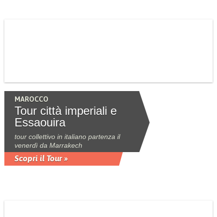
MAROCCO
Tour città imperiali e
Essaouira
tour collettivo in italiano partenza il
venerdì da Marrakech
Scopri il Tour »