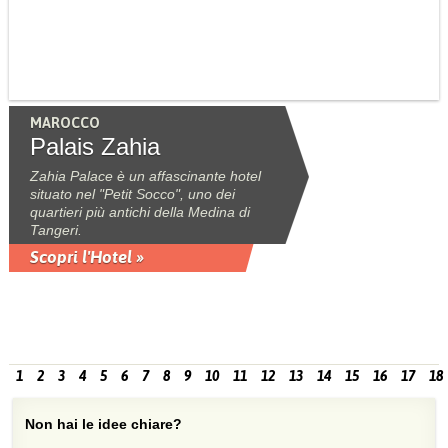
MAROCCO
Palais Zahia
Zahia Palace è un affascinante hotel
situato nel "Petit Socco", uno dei
quartieri più antichi della Medina di
Tangeri.
Scopri l'Hotel »
1
2
3
4
5
6
7
8
9
10
11
12
13
14
15
16
17
18
Non hai le idee chiare?