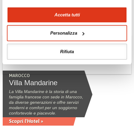
di Rabat.
Scopri l'Hotel »
Accetta tutti
Personalizza
Rifiuta
MAROCCO
Villa Mandarine
La Villa Mandarine è la storia di una
famiglia francese con sede in Marocco,
da diverse generazioni e offre servizi
moderni e comfort per un soggiorno
confortevole e piacevole.
Scopri l'Hotel »