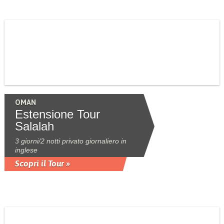
OMAN
Estensione Tour
Salalah
3 giorni/2 notti privato giornaliero in
inglese
Scopri il Tour »