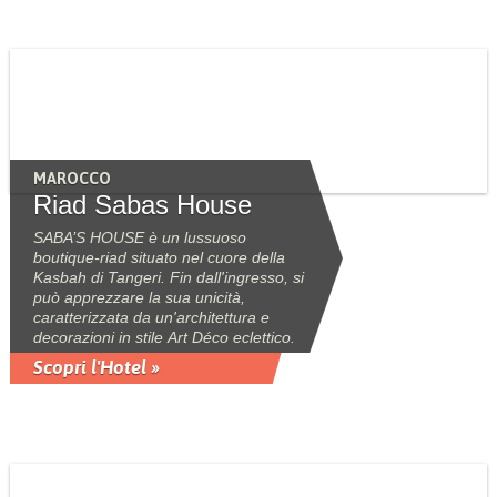
MAROCCO
Riad Sabas House
SABA’S HOUSE è un lussuoso
boutique-riad situato nel cuore della
Kasbah di Tangeri. Fin dall'ingresso, si
può apprezzare la sua unicità,
caratterizzata da un'architettura e
decorazioni in stile Art Déco eclettico.
Scopri l'Hotel »