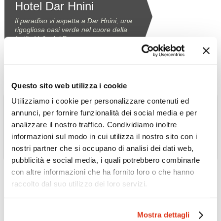
Hotel Dar Hnini
Il paradiso vi aspetta a Dar Hnini, una
rigogliosa oasi verde nel cuore della
fertile Valle del Draa.
Scopri l'Hotel »
Questo sito web utilizza i cookie
Utilizziamo i cookie per personalizzare contenuti ed
annunci, per fornire funzionalità dei social media e per
analizzare il nostro traffico. Condividiamo inoltre
informazioni sul modo in cui utilizza il nostro sito con i
nostri partner che si occupano di analisi dei dati web,
pubblicità e social media, i quali potrebbero combinarle
MAROCCO
Euphoriad
con altre informazioni che ha fornito loro o che hanno
raccolto dal suo utilizzo dei loro servizi.
Residenza storica del Pascià di Rabat
situata all'ingresso della medina, in
questo luogo aleggia ancora il ricordo
della vita discreta di un antico notabile
Mostra dettagli