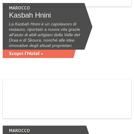
MAROCCO
Kasbah Hnini
La Kasbah Hnini è un capolavoro di
restauro, riportato a nuova vita grazie
all'aiuto di abili artigiani della Valle del
Draa e di Skoura, nonché alle idee
innovative degli attuali proprietari.
Scopri l'Hotel »
MAROCCO