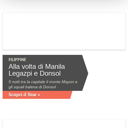
FILIPPINE
Alla volta di Manila
Legazpi e Donsol
5 notti tra la capitale il monte Mayon e
gli squali balena di Donsol
Scopri il Tour »