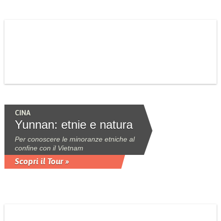
CINA
Yunnan: etnie e natura
Per conoscere le minoranze etniche al
confine con il Vietnam
Scopri il Tour »