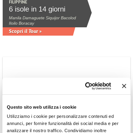
FILIPPINE
6 isole in 14 giorni
Manila Damaguete Siquijor Bacolod
Iloilo Boracay
Scopri il Tour »
FILIPPINE
Questo sito web utilizza i cookie
A spasso fra le isole di
Utilizziamo i cookie per personalizzare contenuti ed
Cebu e Bohol
annunci, per fornire funzionalità dei social media e per
12 notti tra luoghi incontaminati,
analizzare il nostro traffico. Condividiamo inoltre