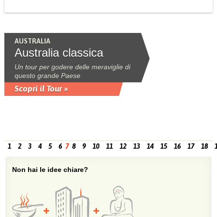
AUSTRALIA
Australia classica
Un tour per godere delle meraviglie di
questo grande Paese
Scopri il Tour »
1
2
3
4
5
6
7
8
9
10
11
12
13
14
15
16
17
18
Non hai le idee chiare?