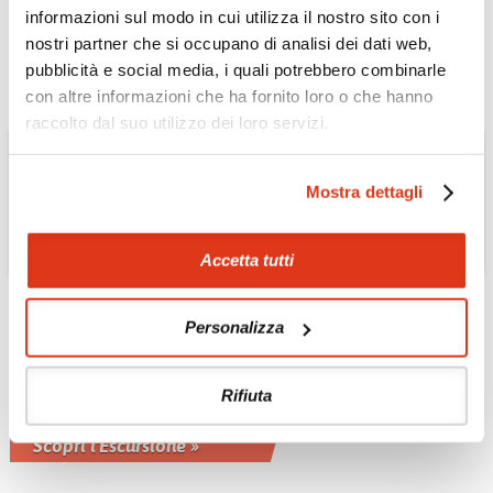
sacralità e le 'Colline di Cioccolato'
informazioni sul modo in cui utilizza il nostro sito con i
Scopri il Tour »
nostri partner che si occupano di analisi dei dati web,
pubblicità e social media, i quali potrebbero combinarle
con altre informazioni che ha fornito loro o che hanno
raccolto dal suo utilizzo dei loro servizi.
Mostra dettagli
INDIA SUD
Alla scoperta del
Accetta tutti
Karnataka con il treno
di lusso "Golden
Personalizza
Chariot"
Un viaggio attraverso i mondi di
Rifiuta
Karnataka, culla dell'architettura della
Pietra
Scopri l'Escursione »