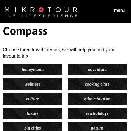
Skip to main content
menu
Compass
Do you need an advice for your trip?
Choose three travel themes, we will help you find your
favourite trip
honeymoon
adventure
wellness
cooking class
culture
ethnic tourism
luxury
sea holidays
big cities
nature