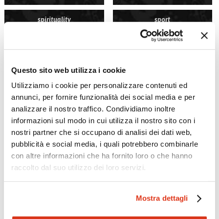
spirituality
sport
river cruises
Questo sito web utilizza i cookie
Utilizziamo i cookie per personalizzare contenuti ed
annunci, per fornire funzionalità dei social media e per
analizzare il nostro traffico. Condividiamo inoltre
Mikrotour suggests taylormade travel based on your
informazioni sul modo in cui utilizza il nostro sito con i
preferences and interests. Choose three travel themes and
nostri partner che si occupano di analisi dei dati web,
we'll tell you what is the ideal trip for you.
pubblicità e social media, i quali potrebbero combinarle
Ask for a quote
con altre informazioni che ha fornito loro o che hanno
raccolto dal suo utilizzo dei loro servizi.
Ask for a quote
Mostra dettagli
Subscribe our newsletter!