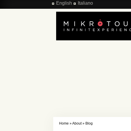
Salta al contenuto principale
English
Italiano
Home
»
About
»
Blog