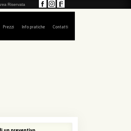
rea Riservata
Prezzi
Info pratiche
Contatti
i un preventivo