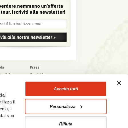
perdere nemmeno un'offerta
tour, iscriviti alla newsletter!
ola
Prezzi
pratiche
Contatti
pere
Agenzie che
collaborano con noi
zioni generali
Accetta tutti
a tecnica
ial
urazioni
ilizza il
Personalizza
edia, i
 dal suo
Rifiuta