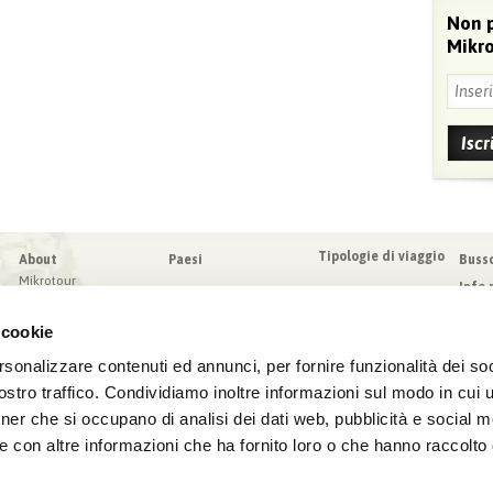
Non 
Mikro
Tipologie di viaggio
About
Paesi
Buss
Mikrotour
Info 
I nostri valori
Da sa
Blog
 cookie
Condi
Blog
Sched
rsonalizzare contenuti ed annunci, per fornire funzionalità dei soc
Virtuoso
Assic
stro traffico. Condividiamo inoltre informazioni sul modo in cui ut
tner che si occupano di analisi dei dati web, pubblicità e social m
e con altre informazioni che ha fornito loro o che hanno raccolto