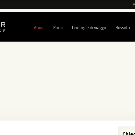
A
About
Paesi
Tipologie di viaggio
Bussola
Chied