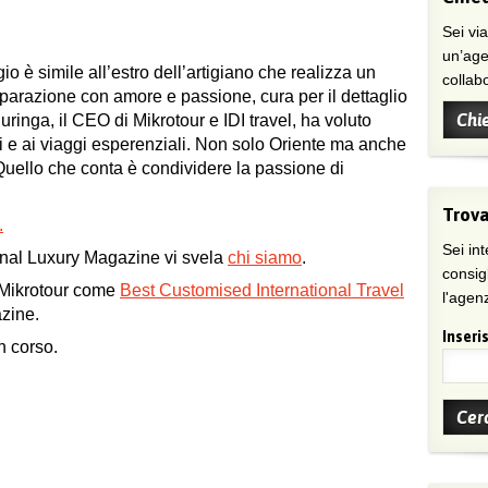
Sei viaggiatore/trice che non trova
un’age
io è simile all’estro dell’artigiano che realizza un
collab
arazione con amore e passione, cura per il dettaglio
Chi
Curinga, il CEO di Mikrotour e IDI travel, ha voluto
vi e ai viaggi esperenziali. Non solo Oriente ma anche
Quello che conta è condividere la passione di
Trova
.
Sei int
onal Luxury Magazine vi svela
chi siamo
.
consig
 Mikrotour come
Best Customised International Travel
l'agenz
zine.
Inseris
n corso.