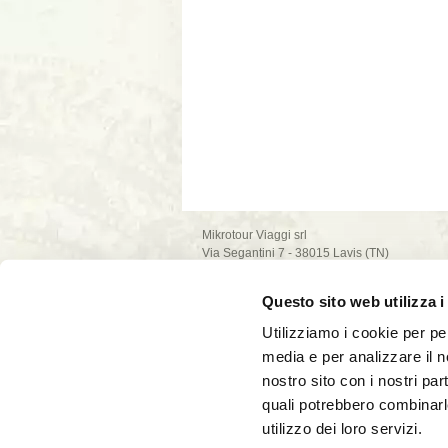
Mikrotour Viaggi srl
Via Segantini 7 - 38015 Lavis (TN)
P.I. 02235540222
iscrizione ufficio di Trento - REA n. 209581
Questo sito web utilizza i
capitale sociale 10.000€
PEC: mikrotour @ legalmail.it
Utilizziamo i cookie per pe
privacy policy
media e per analizzare il no
cookie policy
nostro sito con i nostri par
quali potrebbero combinarl
utilizzo dei loro servizi.
La società Mikrotour Viaggi srl, con codice