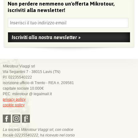
Non perdere nemmeno un'offerta Mikrotour,
iscriviti alla newsletter!
Mikrotour Viaggi srl
Via Segantini 7 - 38015 Lavis (TN)
P.I. 02235540222
iscrizione ufficio di Trento - REA n. 209581
capitale sociale 10.000€
PEC: mikrotour @ legalmail.it
privacy policy
cookie policy
La società Mikrotour Viaggi srl, con codice
fiscale 02235540222, ha ricevuto nel corso