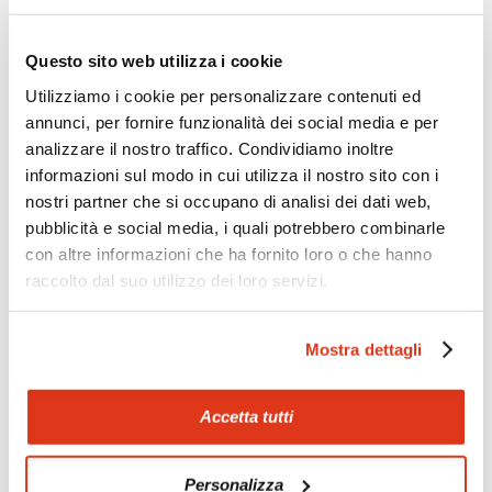
Zoom
Minimize map
Questo sito web utilizza i cookie
Utilizziamo i cookie per personalizzare contenuti ed
annunci, per fornire funzionalità dei social media e per
Offerte
analizzare il nostro traffico. Condividiamo inoltre
Quotazioni di alcune proposte di viaggio, modificabili su
informazioni sul modo in cui utilizza il nostro sito con i
richiesta
nostri partner che si occupano di analisi dei dati web,
Scopri i prezzi »
pubblicità e social media, i quali potrebbero combinarle
con altre informazioni che ha fornito loro o che hanno
raccolto dal suo utilizzo dei loro servizi.
Mostraci le tue foto su Facebook
Mostra dettagli
Condividi con gli altri viaggiatori le tue esperienze e scambia
consigli e suggerimenti sulle tue località preferite.
Accetta tutti
Visita la nostra pagina Facebook
Personalizza