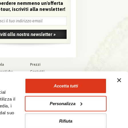
perdere nemmeno un'offerta
tour, iscriviti alla newsletter!
ola
Prezzi
pratiche
Contatti
pere
Agenzie che
collaborano con noi
zioni generali
Accetta tutti
a tecnica
ial
urazioni
ilizza il
Personalizza
edia, i
 dal suo
Rifiuta