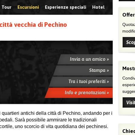
Tour
Escursioni
Esperienze speciali
Hotel
Offer
 città vecchia di Pechino
Quotaz
modific
Scop
Invia a un amico »
Mostr
Stampa »
Condivi
Tra i tuoi preferiti »
esperi
suggeri
Info e prenotazioni »
Visi
quartieri antichi della città di Pechino, andando per i
a pedali. Sarà possibile ammirare le tradizionali
ortile, uno scorcio di vita quotidiana dei pechinesi.
Chied