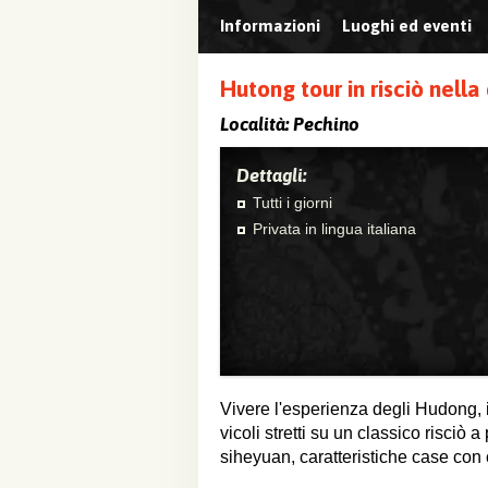
Informazioni
Luoghi ed eventi
Hutong tour in risciò nella
Località:
Pechino
Dettagli:
Tutti i giorni
Privata in lingua italiana
Vivere l'esperienza degli Hudong, i 
vicoli stretti su un classico risciò 
siheyuan, caratteristiche case con c