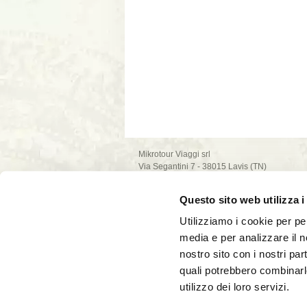
Mikrotour Viaggi srl
Via Segantini 7 - 38015 Lavis (TN)
P.I. 02235540222
iscrizione ufficio di Trento - REA n. 209581
Questo sito web utilizza i
capitale sociale 10.000€
PEC: mikrotour @ legalmail.it
Utilizziamo i cookie per pe
privacy policy
media e per analizzare il no
cookie policy
nostro sito con i nostri par
quali potrebbero combinarl
utilizzo dei loro servizi.
La società Mikrotour Viaggi srl, con codice