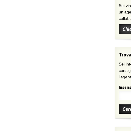
Sei viaggiatore/trice che non trova
un’age
collab
Chi
Trova
Sei int
consig
l'agenz
Inseris