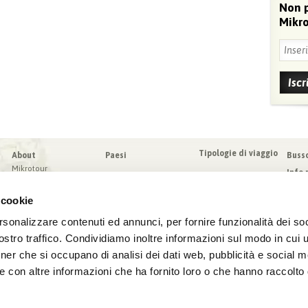
Non 
Mikro
Tipologie di viaggio
About
Paesi
Buss
Mikrotour
Info 
I nostri valori
Da sa
Blog
 cookie
Condi
Blog
Sched
rsonalizzare contenuti ed annunci, per fornire funzionalità dei soc
Virtuoso
Assic
stro traffico. Condividiamo inoltre informazioni sul modo in cui ut
tner che si occupano di analisi dei dati web, pubblicità e social m
e con altre informazioni che ha fornito loro o che hanno raccolto