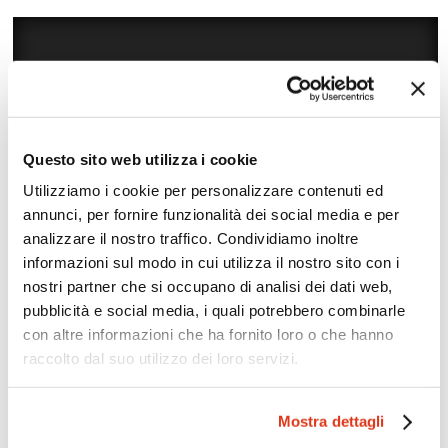
Questo sito web utilizza i cookie
Utilizziamo i cookie per personalizzare contenuti ed
annunci, per fornire funzionalità dei social media e per
analizzare il nostro traffico. Condividiamo inoltre
Zoom
Minimize map
informazioni sul modo in cui utilizza il nostro sito con i
nostri partner che si occupano di analisi dei dati web,
pubblicità e social media, i quali potrebbero combinarle
Offerte
con altre informazioni che ha fornito loro o che hanno
Quotazioni di alcune proposte di viaggio, modificabili su
raccolto dal suo utilizzo dei loro servizi.
richiesta
Scopri i prezzi »
Mostra dettagli