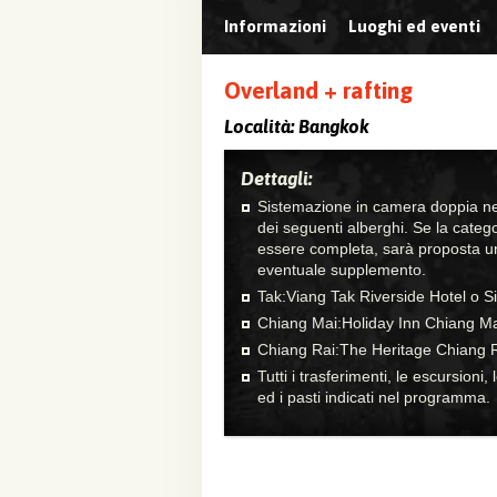
Informazioni
Luoghi ed eventi
Overland + rafting
Località:
Bangkok
Dettagli:
Sistemazione in camera doppia nel
dei seguenti alberghi. Se la cate
essere completa, sarà proposta un
eventuale supplemento.
Tak:Viang Tak Riverside Hotel o S
Chiang Mai:Holiday Inn Chiang Ma
Chiang Rai:The Heritage Chiang R
Tutti i trasferimenti, le escursioni, l
ed i pasti indicati nel programma.