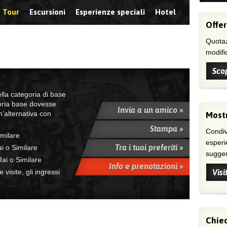
Tour
Escursioni
Esperienze speciali
Hotel
Offer
Quotaz
modific
Scop
la categoria di base
goria base dovesse
Invia a un amico »
’alternativa con
Mostr
Stampa »
Condivi
imilare
esperi
Tra i tuoi preferiti »
i o Similare
suggeri
ai o Similare
Info e prenotazioni »
e visite, gli ingressi
Visi
Chied