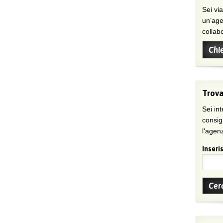
Sei viaggiatore/trice che non trova
un’age
collab
Chi
Trova
Sei int
consig
l'agenz
Inseris