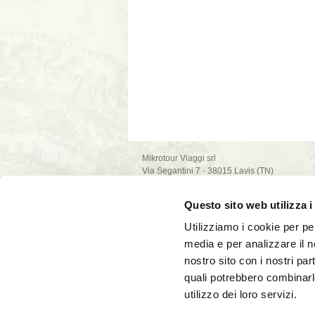
Mikrotour Viaggi srl
Via Segantini 7 - 38015 Lavis (TN)
P.I. 02235540222
iscrizione ufficio di Trento - REA n. 209581
Questo sito web utilizza i
capitale sociale 10.000€
PEC: mikrotour @ legalmail.it
Utilizziamo i cookie per pe
privacy policy
media e per analizzare il no
cookie policy
nostro sito con i nostri par
quali potrebbero combinarl
utilizzo dei loro servizi.
La società Mikrotour Viaggi srl, con codice