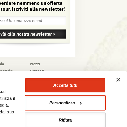
perdere nemmeno un'offerta
tour, iscriviti alla newsletter!
ola
Prezzi
pratiche
Contatti
pere
Agenzie che
collaborano con noi
zioni generali
Accetta tutti
a tecnica
ial
urazioni
ilizza il
Personalizza
edia, i
 dal suo
Rifiuta