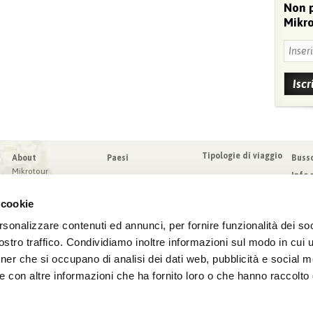
Non 
Mikro
Tipologie di viaggio
About
Paesi
Buss
Mikrotour
Info 
I nostri valori
Da sa
Blog
 cookie
Condi
Blog
Sched
rsonalizzare contenuti ed annunci, per fornire funzionalità dei soc
Virtuoso
Assic
stro traffico. Condividiamo inoltre informazioni sul modo in cui ut
tner che si occupano di analisi dei dati web, pubblicità e social m
e con altre informazioni che ha fornito loro o che hanno raccolto