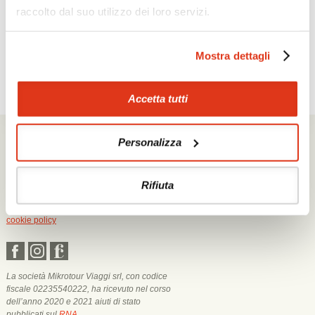
iscriviti alla newsletter!
raccolto dal suo utilizzo dei loro servizi.
Mostra dettagli
Accetta tutti
Mikrotour Viaggi srl
Personalizza
Via Segantini 7 - 38015 Lavis (TN)
P.I. 02235540222
iscrizione ufficio di Trento - REA n. 209581
capitale sociale 10.000€
Rifiuta
PEC: mikrotour @ legalmail.it
privacy policy
cookie policy
La società Mikrotour Viaggi srl, con codice
fiscale 02235540222, ha ricevuto nel corso
dell’anno 2020 e 2021 aiuti di stato
pubblicati sul
RNA