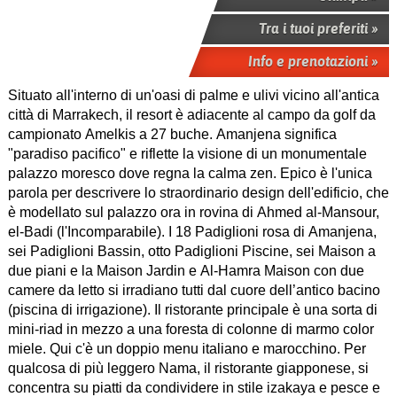
Tra i tuoi preferiti »
Info e prenotazioni »
Situato all'interno di un'oasi di palme e ulivi vicino all'antica
città di Marrakech, il resort è adiacente al campo da golf da
campionato Amelkis a 27 buche. Amanjena significa
"paradiso pacifico" e riflette la visione di un monumentale
palazzo moresco dove regna la calma zen. Epico è l'unica
parola per descrivere lo straordinario design dell'edificio, che
è modellato sul palazzo ora in rovina di Ahmed al-Mansour,
el-Badi (l'Incomparabile). I 18 Padiglioni rosa di Amanjena,
sei Padiglioni Bassin, otto Padiglioni Piscine, sei Maison a
due piani e la Maison Jardin e Al-Hamra Maison con due
camere da letto si irradiano tutti dal cuore dell’antico bacino
(piscina di irrigazione). Il ristorante principale è una sorta di
mini-riad in mezzo a una foresta di colonne di marmo color
miele. Qui c'è un doppio menu italiano e marocchino. Per
qualcosa di più leggero Nama, il ristorante giapponese, si
concentra su piatti da condividere in stile izakaya e pesce e