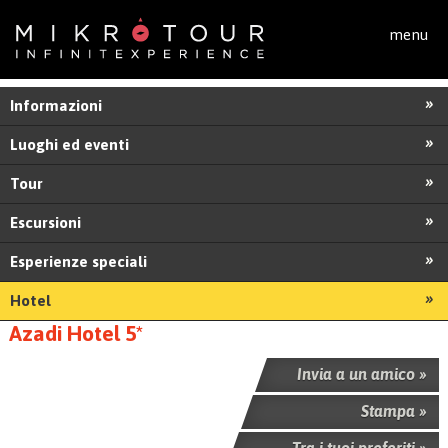
Salta al contenuto principale
menu
Informazioni
Luoghi ed eventi
Tour
Escursioni
Esperienze speciali
Hotel
Azadi Hotel 5*
Invia a un amico »
Stampa »
Tra i tuoi preferiti »