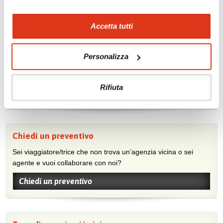
Accetta tutti
Mostraci le tue foto su Facebook
Personalizza
Condividi con gli altri viaggiatori le tue esperienze e scambia
consigli e suggerimenti sulle tue località preferite.
Rifiuta
Visita la nostra pagina Facebook
Chiedi un preventivo
Sei viaggiatore/trice che non trova un’agenzia vicina o sei
agente e vuoi collaborare con noi?
Chiedi un preventivo