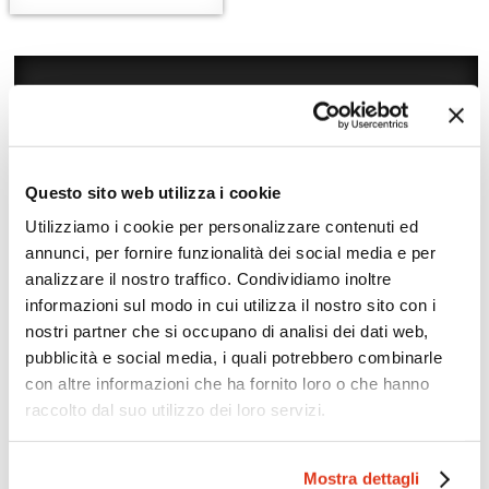
Questo sito web utilizza i cookie
Utilizziamo i cookie per personalizzare contenuti ed
annunci, per fornire funzionalità dei social media e per
analizzare il nostro traffico. Condividiamo inoltre
informazioni sul modo in cui utilizza il nostro sito con i
Zoom
Minimize map
nostri partner che si occupano di analisi dei dati web,
pubblicità e social media, i quali potrebbero combinarle
con altre informazioni che ha fornito loro o che hanno
Offerte
raccolto dal suo utilizzo dei loro servizi.
Quotazioni di alcune proposte di viaggio, modificabili su
richiesta
Mostra dettagli
Scopri i prezzi »