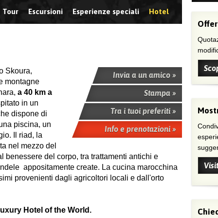
Tour
Escursioni
Esperienze speciali
Hotel
Offer
Quotaz
modific
Scop
o Skoura,
Invia a un amico »
 e montagne
hara,
a 40 km a
Stampa »
pitato in un
Mostr
Tra i tuoi preferiti »
che dispone di
 una piscina, un
Condivi
Info e prenotazioni »
 Il riad, la
esperi
ata nel mezzo del
suggeri
l benessere del corpo, tra trattamenti antichi e
Visi
candele appositamente create. La cucina marocchina
mi provenienti dagli agricoltori locali e dall'orto
Luxury Hotel of the World.
Chied