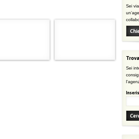
Sei viaggiatore/trice che non trova
un’age
collab
Chi
Trova
Sei int
consig
l'agenz
Inseris