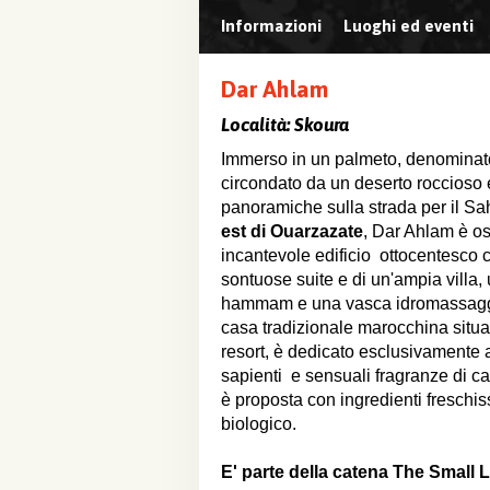
Informazioni
Luoghi ed eventi
Dar Ahlam
Località:
Skoura
Immerso in un palmeto, denominat
circondato da un deserto roccioso
panoramiche sulla strada per il Sa
est di Ouarzazate
, Dar Ahlam è os
incantevole edificio ottocentesco 
sontuose suite e di un'ampia villa,
hammam e una vasca idromassaggio.
casa tradizionale marocchina situ
resort, è dedicato esclusivamente a
sapienti e sensuali fragranze di 
è proposta con ingredienti freschissi
biologico.
E' parte della catena The Small 