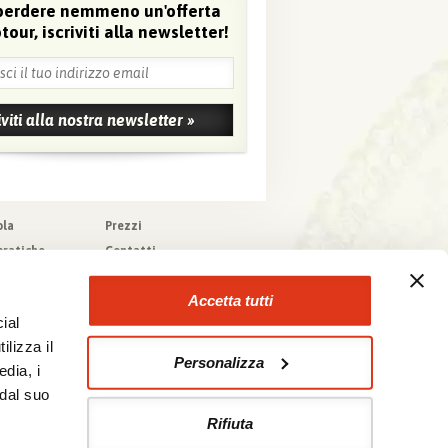
perdere nemmeno un'offerta
tour, iscriviti alla newsletter!
ola
Prezzi
pratiche
Contatti
pere
Agenzie che
collaborano con noi
zioni generali
Accetta tutti
a tecnica
ial
urazioni
ilizza il
Personalizza
edia, i
 dal suo
Rifiuta