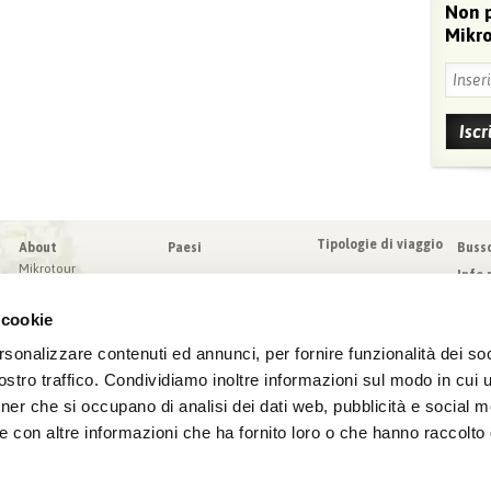
Non 
Mikro
Tipologie di viaggio
About
Paesi
Buss
Mikrotour
Info 
I nostri valori
Da sa
Blog
 cookie
Condi
Blog
Sched
rsonalizzare contenuti ed annunci, per fornire funzionalità dei soc
Virtuoso
Assic
stro traffico. Condividiamo inoltre informazioni sul modo in cui ut
tner che si occupano di analisi dei dati web, pubblicità e social m
e con altre informazioni che ha fornito loro o che hanno raccolto