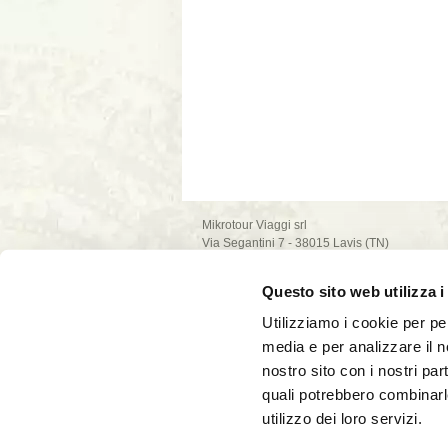
Mikrotour Viaggi srl
Via Segantini 7 - 38015 Lavis (TN)
P.I. 02235540222
iscrizione ufficio di Trento - REA n. 209581
Questo sito web utilizza i
capitale sociale 10.000€
PEC: mikrotour @ legalmail.it
Utilizziamo i cookie per pe
privacy policy
media e per analizzare il no
cookie policy
nostro sito con i nostri par
quali potrebbero combinarl
utilizzo dei loro servizi.
La società Mikrotour Viaggi srl, con codice