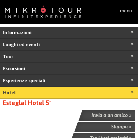
Salta al contenuto principale
menu
Informazioni
Luoghi ed eventi
Tour
Escursioni
Esperienze speciali
Hotel
Esteglal Hotel 5*
Invia a un amico »
Stampa »
Tra i tuoi preferiti »