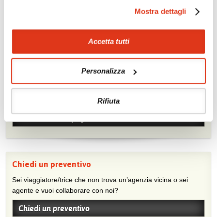
Quotazioni di alcune proposte di viaggio, modificabili su
Mostra dettagli
richiesta
Scopri i prezzi »
Accetta tutti
Personalizza
Mostraci le tue foto su Facebook
Condividi con gli altri viaggiatori le tue esperienze e scambia
consigli e suggerimenti sulle tue località preferite.
Rifiuta
Visita la nostra pagina Facebook
Chiedi un preventivo
Sei viaggiatore/trice che non trova un’agenzia vicina o sei
agente e vuoi collaborare con noi?
Chiedi un preventivo