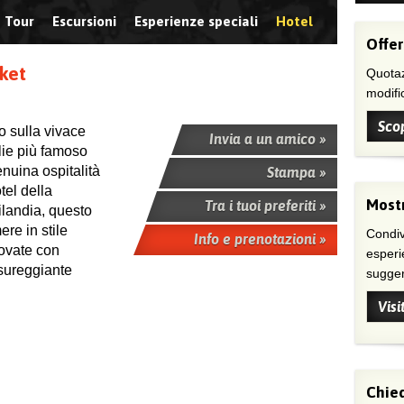
Tour
Escursioni
Esperienze speciali
Hotel
Offer
uket
Quotaz
modific
Scop
o sulla vivace
Invia a un amico »
glie più famoso
enuina ospitalità
Stampa »
tel della
Mostr
Tra i tuoi preferiti »
ilandia, questo
ere in stile
Condivi
Info e prenotazioni »
ovate con
esperi
ssureggiante
suggeri
Visi
Chied