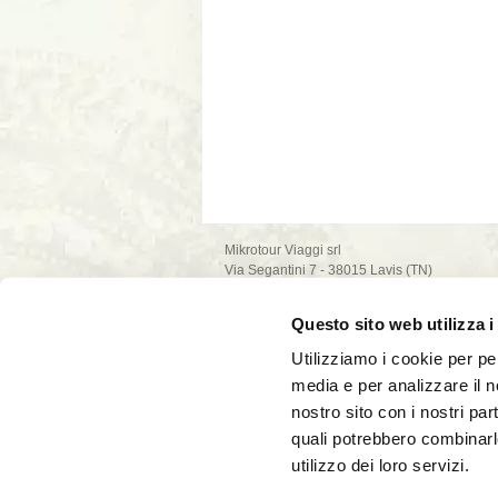
Mikrotour Viaggi srl
Via Segantini 7 - 38015 Lavis (TN)
P.I. 02235540222
iscrizione ufficio di Trento - REA n. 209581
Questo sito web utilizza i
capitale sociale 10.000€
PEC: mikrotour @ legalmail.it
Utilizziamo i cookie per pe
privacy policy
media e per analizzare il no
cookie policy
nostro sito con i nostri par
quali potrebbero combinarl
utilizzo dei loro servizi.
La società Mikrotour Viaggi srl, con codice