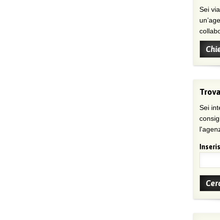
Sei viaggiatore/trice che non trova
un’age
collab
Chi
Trova
Sei int
consig
l'agenz
Inseris