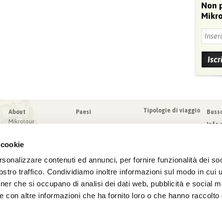
Non 
Mikro
Tipologie di viaggio
About
Paesi
Buss
Mikrotour
Info 
I nostri valori
Da sa
Blog
 cookie
Condi
Blog
Sched
rsonalizzare contenuti ed annunci, per fornire funzionalità dei soc
Virtuoso
Assic
stro traffico. Condividiamo inoltre informazioni sul modo in cui ut
tner che si occupano di analisi dei dati web, pubblicità e social m
e con altre informazioni che ha fornito loro o che hanno raccolto