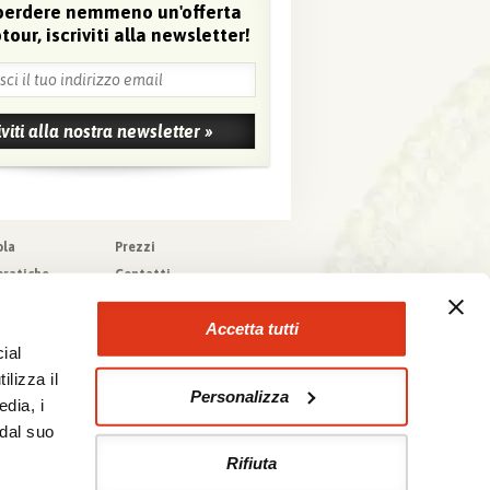
perdere nemmeno un'offerta
tour, iscriviti alla newsletter!
ola
Prezzi
pratiche
Contatti
pere
Agenzie che
collaborano con noi
zioni generali
Accetta tutti
a tecnica
ial
urazioni
ilizza il
Personalizza
edia, i
 dal suo
Rifiuta