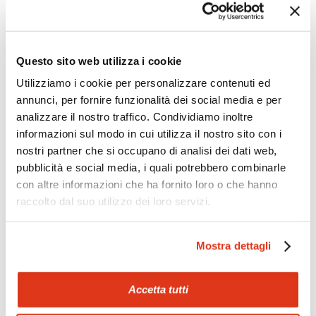
Questo sito web utilizza i cookie
Zoom
Minimize map
Utilizziamo i cookie per personalizzare contenuti ed
annunci, per fornire funzionalità dei social media e per
analizzare il nostro traffico. Condividiamo inoltre
Offerte
informazioni sul modo in cui utilizza il nostro sito con i
Quotazioni di alcune proposte di viaggio, modificabili su
nostri partner che si occupano di analisi dei dati web,
richiesta
pubblicità e social media, i quali potrebbero combinarle
con altre informazioni che ha fornito loro o che hanno
Scopri i prezzi »
raccolto dal suo utilizzo dei loro servizi.
Mostra dettagli
Mostraci le tue foto su Facebook
Condividi con gli altri viaggiatori le tue esperienze e scambia
consigli e suggerimenti sulle tue località preferite.
Accetta tutti
Visita la nostra pagina Facebook