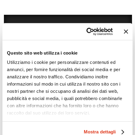
Questo sito web utilizza i cookie
Utilizziamo i cookie per personalizzare contenuti ed
annunci, per fornire funzionalità dei social media e per
analizzare il nostro traffico. Condividiamo inoltre
informazioni sul modo in cui utilizza il nostro sito con i
Zoom
Minimize map
nostri partner che si occupano di analisi dei dati web,
pubblicità e social media, i quali potrebbero combinarle
con altre informazioni che ha fornito loro o che hanno
Offerte
raccolto dal suo utilizzo dei loro servizi.
Quotazioni di alcune proposte di viaggio, modificabili su
richiesta
Mostra dettagli
Scopri i prezzi »