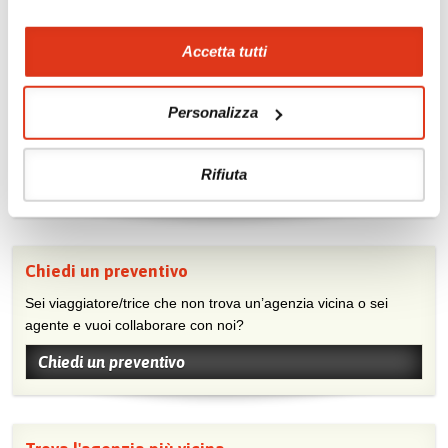
Accetta tutti
Mostraci le tue foto su Facebook
Personalizza
Condividi con gli altri viaggiatori le tue esperienze e scambia
consigli e suggerimenti sulle tue località preferite.
Rifiuta
Visita la nostra pagina Facebook
Chiedi un preventivo
Sei viaggiatore/trice che non trova un’agenzia vicina o sei
agente e vuoi collaborare con noi?
Chiedi un preventivo