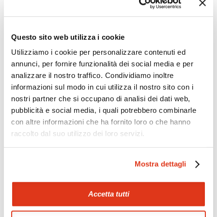
Questo sito web utilizza i cookie
Zoom
Minimize map
Utilizziamo i cookie per personalizzare contenuti ed
annunci, per fornire funzionalità dei social media e per
analizzare il nostro traffico. Condividiamo inoltre
Offerte
informazioni sul modo in cui utilizza il nostro sito con i
Quotazioni di alcune proposte di viaggio, modificabili su
nostri partner che si occupano di analisi dei dati web,
richiesta
pubblicità e social media, i quali potrebbero combinarle
Scopri i prezzi »
con altre informazioni che ha fornito loro o che hanno
raccolto dal suo utilizzo dei loro servizi.
Mostraci le tue foto su Facebook
Mostra dettagli
Condividi con gli altri viaggiatori le tue esperienze e scambia
consigli e suggerimenti sulle tue località preferite.
Accetta tutti
Visita la nostra pagina Facebook