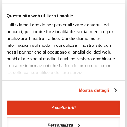
Zoom
Minimize map
Questo sito web utilizza i cookie
Utilizziamo i cookie per personalizzare contenuti ed
annunci, per fornire funzionalità dei social media e per
Offerte
analizzare il nostro traffico. Condividiamo inoltre
Quotazioni di alcune proposte di viaggio, modificabili su
informazioni sul modo in cui utilizza il nostro sito con i
richiesta
nostri partner che si occupano di analisi dei dati web,
Scopri i prezzi »
pubblicità e social media, i quali potrebbero combinarle
con altre informazioni che ha fornito loro o che hanno
raccolto dal suo utilizzo dei loro servizi.
Mostraci le tue foto su Facebook
Mostra dettagli
Condividi con gli altri viaggiatori le tue esperienze e scambia
consigli e suggerimenti sulle tue località preferite.
Accetta tutti
Visita la nostra pagina Facebook
Personalizza