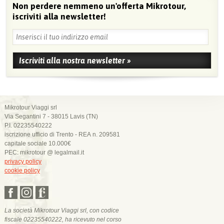
Non perdere nemmeno un'offerta Mikrotour,
iscriviti alla newsletter!
Mikrotour Viaggi srl
Via Segantini 7 - 38015 Lavis (TN)
P.I. 02235540222
iscrizione ufficio di Trento - REA n. 209581
capitale sociale 10.000€
PEC: mikrotour @ legalmail.it
privacy policy
cookie policy
La società Mikrotour Viaggi srl, con codice
fiscale 02235540222, ha ricevuto nel corso