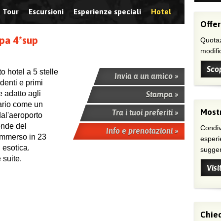
Tour
Escursioni
Esperienze speciali
Hotel
Offer
pa 4*sup
Quotaz
modific
Scop
o hotel a 5 stelle
Invia a un amico »
identi e primi
e adatto agli
Stampa »
nario come un
Mostr
Tra i tuoi preferiti »
dal'aeroporto
onde del
Condivi
Info e prenotazioni »
immerso in 23
esperi
i esotica.
suggeri
 suite.
Visi
Chied