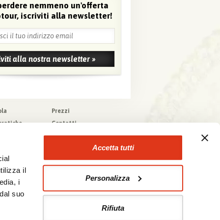
perdere nemmeno un'offerta
tour, iscriviti alla newsletter!
ola
Prezzi
pratiche
Contatti
pere
Agenzie che
collaborano con noi
zioni generali
Accetta tutti
a tecnica
ial
urazioni
ilizza il
Personalizza
edia, i
 dal suo
Rifiuta