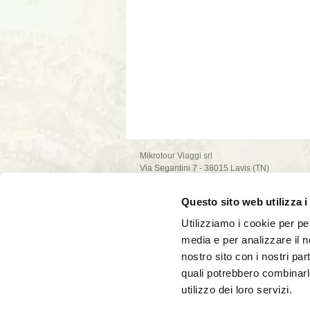
Mikrotour Viaggi srl
Via Segantini 7 - 38015 Lavis (TN)
P.I. 02235540222
iscrizione ufficio di Trento - REA n. 209581
Questo sito web utilizza i
capitale sociale 10.000€
PEC: mikrotour @ legalmail.it
Utilizziamo i cookie per pe
privacy policy
media e per analizzare il no
cookie policy
nostro sito con i nostri par
quali potrebbero combinarl
utilizzo dei loro servizi.
La società Mikrotour Viaggi srl, con codice