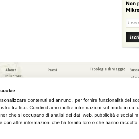
Non 
Mikro
Tipologie di viaggio
About
Paesi
Buss
Mikrotour
Info 
I nostri valori
Da sa
Blog
 cookie
Condi
Blog
Sched
rsonalizzare contenuti ed annunci, per fornire funzionalità dei soc
Virtuoso
Assic
stro traffico. Condividiamo inoltre informazioni sul modo in cui ut
tner che si occupano di analisi dei dati web, pubblicità e social m
e con altre informazioni che ha fornito loro o che hanno raccolto