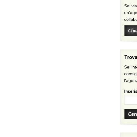
Sei viaggiatore/trice che non trova
un’age
collab
Chi
Trova
Sei int
consig
l'agenz
Inseris