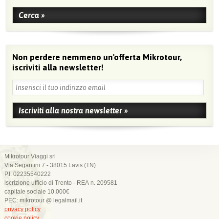
Non perdere nemmeno un'offerta Mikrotour,
iscriviti alla newsletter!
Mikrotour Viaggi srl
Via Segantini 7 - 38015 Lavis (TN)
P.I. 02235540222
iscrizione ufficio di Trento - REA n. 209581
capitale sociale 10.000€
PEC: mikrotour @ legalmail.it
privacy policy
cookie policy