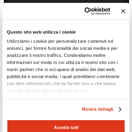
Questo sito web utilizza i cookie
Utilizziamo i cookie per personalizzare contenuti ed
Zoom
Minimize map
annunci, per fornire funzionalità dei social media e per
analizzare il nostro traffico. Condividiamo inoltre
informazioni sul modo in cui utilizza il nostro sito con i
Offerte
nostri partner che si occupano di analisi dei dati web,
Quotazioni di alcune proposte di viaggio, modificabili su
pubblicità e social media, i quali potrebbero combinarle
richiesta
con altre informazioni che ha fornito loro o che hanno
raccolto dal suo utilizzo dei loro servizi.
Scopri i prezzi »
Mostra dettagli
Mostraci le tue foto su Facebook
Condividi con gli altri viaggiatori le tue esperienze e scambia
Accetta tutti