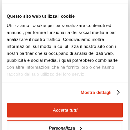
Zoom
Minimize map
Questo sito web utilizza i cookie
Utilizziamo i cookie per personalizzare contenuti ed
annunci, per fornire funzionalità dei social media e per
Offerte
analizzare il nostro traffico. Condividiamo inoltre
Quotazioni di alcune proposte di viaggio, modificabili su
informazioni sul modo in cui utilizza il nostro sito con i
richiesta
nostri partner che si occupano di analisi dei dati web,
Scopri i prezzi »
pubblicità e social media, i quali potrebbero combinarle
con altre informazioni che ha fornito loro o che hanno
raccolto dal suo utilizzo dei loro servizi.
Mostraci le tue foto su Facebook
Mostra dettagli
Condividi con gli altri viaggiatori le tue esperienze e scambia
consigli e suggerimenti sulle tue località preferite.
Accetta tutti
Visita la nostra pagina Facebook
Personalizza