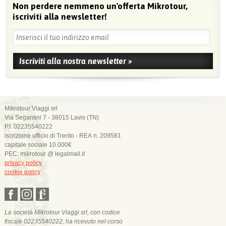
Non perdere nemmeno un'offerta Mikrotour,
iscriviti alla newsletter!
Mikrotour Viaggi srl
Via Segantini 7 - 38015 Lavis (TN)
P.I. 02235540222
iscrizione ufficio di Trento - REA n. 209581
capitale sociale 10.000€
PEC: mikrotour @ legalmail.it
privacy policy
cookie policy
La società Mikrotour Viaggi srl, con codice
fiscale 02235540222, ha ricevuto nel corso