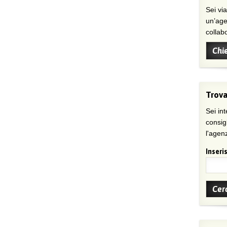
Sei viaggiatore/trice che non trova
un’age
collab
Chi
Trova
Sei int
consig
l'agenz
Inseris