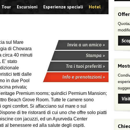
Tour
Escursioni
Esperienze speciali
Hotel
Offer
Quotaz
modific
Scop
cia sul Mare
Invia a un amico »
aggia di Chowara
a circa 40 minuti
Stampa »
 E' stato
Mostr
Tra i tuoi preferiti »
adizionale
istici tetti dalle
Condivi
Info e prenotazioni »
ono in due Pool
esperi
scina privata;
suggeri
 Heritage Premium rooms; quindici Permium Mansion;
Visi
attro Beach Grove Room. Tutte le camere sono
 ogni comfort. Si affacciano sul mare o sul
spone di tre ristoranti di cui uno che offre solo piatti
e piscine con jacuzzi, ed un Ayurveda Center
ati al benessere ed alla salute degli ospiti.
Chied