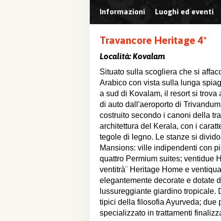
Informazioni
Luoghi ed eventi
Travancore Heritage 4*
Località:
Kovalam
Situato sulla scogliera che si affac
Arabico con vista sulla lunga spi
a sud di Kovalam, il resort si trova 
di auto dall'aeroporto di Trivandum.
costruito secondo i canoni della tr
architettura del Kerala, con i caratter
tegole di legno. Le stanze si divid
Mansions: ville indipendenti con pi
quattro Permium suites; ventidue
ventitrà¨ Heritage Home e ventiqu
elegantemente decorate e dotate di
lussureggiante giardino tropicale. Di
tipici della filosofia Ayurveda; du
specializzato in trattamenti finalizz