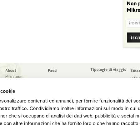
Non 
Mikro
Tipologie di viaggio
About
Paesi
Buss
Mikrotour
Info 
I nostri valori
Da sa
Blog
 cookie
Condi
Blog
Sched
rsonalizzare contenuti ed annunci, per fornire funzionalità dei soc
Virtuoso
Assic
stro traffico. Condividiamo inoltre informazioni sul modo in cui ut
tner che si occupano di analisi dei dati web, pubblicità e social m
e con altre informazioni che ha fornito loro o che hanno raccolto