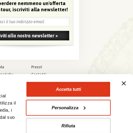
perdere nemmeno un'offerta
tour, iscriviti alla newsletter!
ola
Prezzi
pratiche
Contatti
pere
Agenzie che
collaborano con noi
zioni generali
Accetta tutti
a tecnica
ial
urazioni
ilizza il
Personalizza
edia, i
 dal suo
Rifiuta