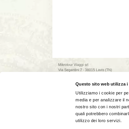
Mikrotour Viaggi srl
Via Segantini 7 - 38015 Lavis (TN)
P.I. 02235540222
iscrizione ufficio di Trento - REA n. 209581
Questo sito web utilizza i
capitale sociale 10.000€
PEC: mikrotour @ legalmail.it
Utilizziamo i cookie per pe
privacy policy
media e per analizzare il no
cookie policy
nostro sito con i nostri par
quali potrebbero combinarl
utilizzo dei loro servizi.
La società Mikrotour Viaggi srl, con codice