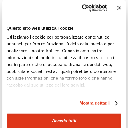
Questo sito web utilizza i cookie
Utilizziamo i cookie per personalizzare contenuti ed
Zoom
Minimize map
annunci, per fornire funzionalità dei social media e per
analizzare il nostro traffico. Condividiamo inoltre
Offerte
informazioni sul modo in cui utilizza il nostro sito con i
nostri partner che si occupano di analisi dei dati web,
Quotazioni di alcune proposte di viaggio, modificabili su
pubblicità e social media, i quali potrebbero combinarle
richiesta
con altre informazioni che ha fornito loro o che hanno
Scopri i prezzi »
raccolto dal suo utilizzo dei loro servizi.
Mostra dettagli
Mostraci le tue foto su Facebook
Condividi con gli altri viaggiatori le tue esperienze e scambia
Accetta tutti
consigli e suggerimenti sulle tue località preferite.