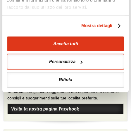
con altre informazioni che ha fornito loro o che hanno
raccolto dal suo utilizzo dei loro servizi.
Zoom
Minimize map
Mostra dettagli
Offerte
Quotazioni di alcune proposte di viaggio, modificabili su
Accetta tutti
richiesta
Scopri i prezzi »
Personalizza
Rifiuta
Mostraci le tue foto su Facebook
Condividi con gli altri viaggiatori le tue esperienze e scambia
consigli e suggerimenti sulle tue località preferite.
Visita la nostra pagina Facebook