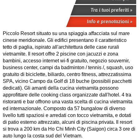
Tra i tuoi preferiti »
Info e prenotazioni »
Piccolo Resort situato su una spiaggia affacciata sul mare
cinese meridionale. Gli edifici presentano il caratteristico
tetto di paglia, ispirato all'architettura delle case rurali
vietnamite. Il resort offre 2 piscine con jacuzzi e zona
bambini, accesso internet wi-fi gratuito, negozio souvernir,
business center, campi da badminton / tennis /, squash, uso
gratuito di biciclette, biliardo, centro fitness, attrezzatissima
SPA, vicino Campo da Golf di 18 buche (possibili pacchetti
dedicati). Gli amanti della cucina vietnamita possono
approfittare delle cooking class organizzate dall'hotel. 4 tra
ristoranti e bar offrono una vasta scelta di cucina vietnamita
ed internazionale. Composto da 57 bungalow di diverso
livello tutti spaziosi e arredati con tocco vietnamita, e dotati
di patio esterno attrezzato, alcuni di piscina privata. Il resort
si trova a 200 km da Ho Chi Minh City (Saigon) circa 3 ore di
auto lungo la costa sud del Vietnam.