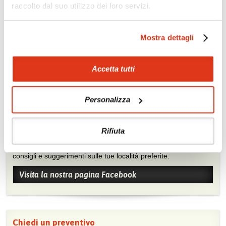
raccolto dal suo utilizzo dei loro servizi.
Zoom
Minimize map
Mostra dettagli
Offerte
Quotazioni di alcune proposte di viaggio, modificabili su
richiesta
Accetta tutti
Scopri i prezzi »
Personalizza
Mostraci le tue foto su Facebook
Rifiuta
Condividi con gli altri viaggiatori le tue esperienze e scambia
consigli e suggerimenti sulle tue località preferite.
Visita la nostra pagina Facebook
Chiedi un preventivo