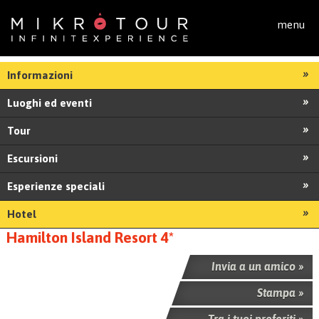
Salta al contenuto principale
menu
Informazioni
Luoghi ed eventi
Tour
Escursioni
Esperienze speciali
Hotel
Hamilton Island Resort 4*
Invia a un amico »
Stampa »
Tra i tuoi preferiti »