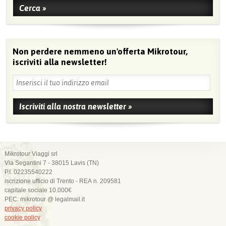
Non perdere nemmeno un'offerta Mikrotour,
iscriviti alla newsletter!
Mikrotour Viaggi srl
Via Segantini 7 - 38015 Lavis (TN)
P.I. 02235540222
iscrizione ufficio di Trento - REA n. 209581
capitale sociale 10.000€
PEC: mikrotour @ legalmail.it
privacy policy
cookie policy