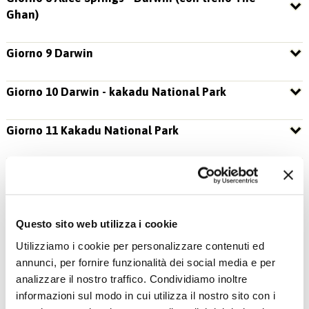
Ghan)
Giorno 9 Darwin
Giorno 10 Darwin - kakadu National Park
Giorno 11 Kakadu National Park
Giorno 12 Kakadu National Park - Darwin (in auto) -
Cairns (in volo)
Giorno 13 Cairns
Questo sito web utilizza i cookie
Utilizziamo i cookie per personalizzare contenuti ed
Giorno 14 Cairns
annunci, per fornire funzionalità dei social media e per
analizzare il nostro traffico. Condividiamo inoltre
informazioni sul modo in cui utilizza il nostro sito con i
Giorno 15 Cairns