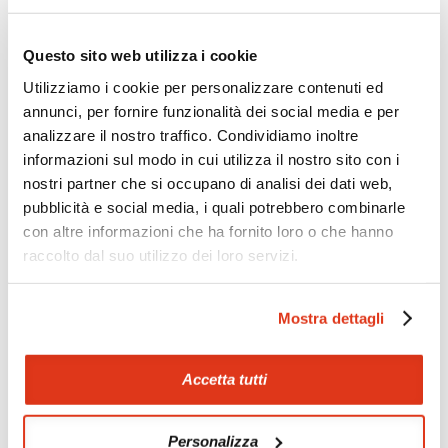
Zoom
Minimize map
Questo sito web utilizza i cookie
Utilizziamo i cookie per personalizzare contenuti ed
annunci, per fornire funzionalità dei social media e per
Offerte
analizzare il nostro traffico. Condividiamo inoltre
Quotazioni di alcune proposte di viaggio, modificabili su
informazioni sul modo in cui utilizza il nostro sito con i
richiesta
nostri partner che si occupano di analisi dei dati web,
Scopri i prezzi »
pubblicità e social media, i quali potrebbero combinarle
con altre informazioni che ha fornito loro o che hanno
raccolto dal suo utilizzo dei loro servizi.
Mostraci le tue foto su Facebook
Mostra dettagli
Condividi con gli altri viaggiatori le tue esperienze e scambia
consigli e suggerimenti sulle tue località preferite.
Accetta tutti
Visita la nostra pagina Facebook
Personalizza