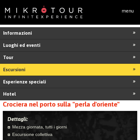
Salta al contenuto principale
menu
Informazioni
Luoghi ed eventi
Tour
Escursioni
Esperienze speciali
Hotel
Crociera nel porto sulla "perla d'oriente"
Dettagli:
Mezza giornata, tutti i giorni
Escursione collettiva