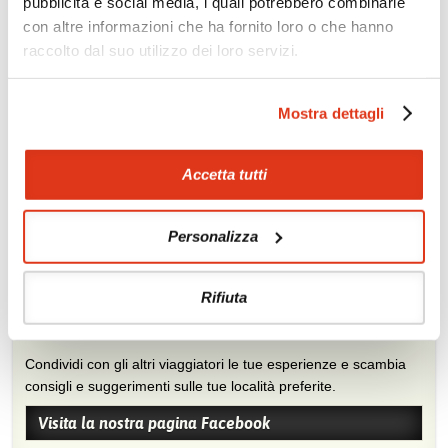
pubblicità e social media, i quali potrebbero combinarle
con altre informazioni che ha fornito loro o che hanno
raccolto dal suo utilizzo dei loro servizi.
Zoom
Minimize map
Mostra dettagli
Offerte
Accetta tutti
Quotazioni di alcune proposte di viaggio, modificabili su
richiesta
Personalizza
Scopri i prezzi »
Rifiuta
Mostraci le tue foto su Facebook
Condividi con gli altri viaggiatori le tue esperienze e scambia
consigli e suggerimenti sulle tue località preferite.
Visita la nostra pagina Facebook