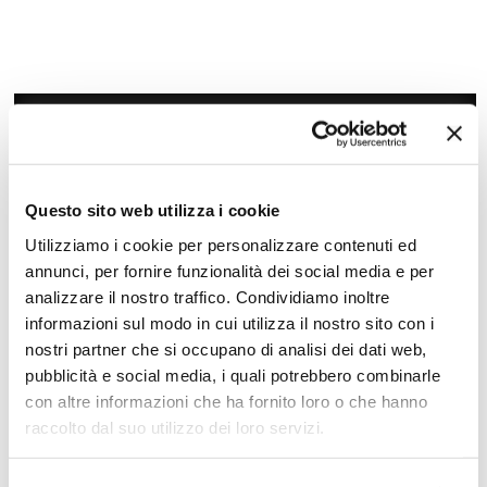
Questo sito web utilizza i cookie
Utilizziamo i cookie per personalizzare contenuti ed
annunci, per fornire funzionalità dei social media e per
analizzare il nostro traffico. Condividiamo inoltre
informazioni sul modo in cui utilizza il nostro sito con i
nostri partner che si occupano di analisi dei dati web,
Zoom
Minimize map
pubblicità e social media, i quali potrebbero combinarle
con altre informazioni che ha fornito loro o che hanno
Offerte
raccolto dal suo utilizzo dei loro servizi.
Quotazioni di alcune proposte di viaggio, modificabili su
richiesta