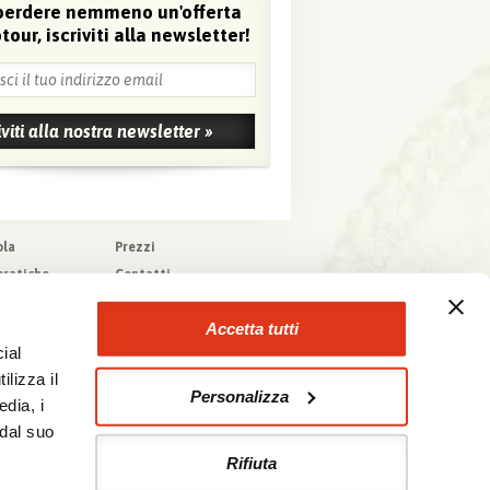
perdere nemmeno un'offerta
tour, iscriviti alla newsletter!
ola
Prezzi
pratiche
Contatti
pere
Agenzie che
collaborano con noi
zioni generali
Accetta tutti
a tecnica
ial
urazioni
ilizza il
Personalizza
edia, i
 dal suo
Rifiuta