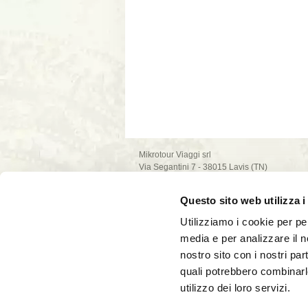
Mikrotour Viaggi srl
Via Segantini 7 - 38015 Lavis (TN)
P.I. 02235540222
iscrizione ufficio di Trento - REA n. 209581
Questo sito web utilizza i
capitale sociale 10.000€
PEC: mikrotour @ legalmail.it
Utilizziamo i cookie per pe
privacy policy
media e per analizzare il no
cookie policy
nostro sito con i nostri par
quali potrebbero combinarl
utilizzo dei loro servizi.
La società Mikrotour Viaggi srl, con codice