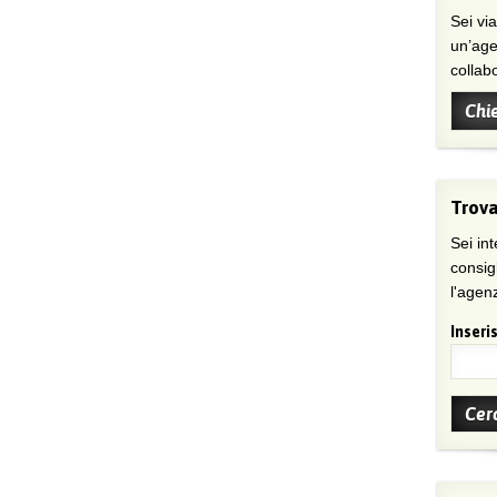
Sei viaggiatore/trice che non trova
un’age
collab
Chi
Trova
Sei int
consig
l'agenz
Inseris