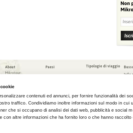
Non 
Mikro
Tipologie di viaggio
About
Paesi
Buss
Mikrotour
Info 
I nostri valori
Da sa
Blog
 cookie
Condi
Blog
Sched
rsonalizzare contenuti ed annunci, per fornire funzionalità dei soc
Virtuoso
Assic
stro traffico. Condividiamo inoltre informazioni sul modo in cui ut
tner che si occupano di analisi dei dati web, pubblicità e social m
e con altre informazioni che ha fornito loro o che hanno raccolto