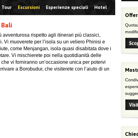
Tour
Escursioni
Esperienze speciali
Hotel
Offer
 Bali
Quotaz
modific
 avventurosa rispetto agli itinerari più classici,
. Vi muoverete per l’isola su un veliero Phinisi e
Scop
iute, come Menjangan, isola quasi disabitata dove i
are. Vi mischierete poi nella quotidianità delle
o, che vi forniranno un’occasione unica per potervi
arrivare a Borobudur, che visiterete con l’aiuto di un
Mostr
Condivi
esperi
suggeri
Visi
Chied