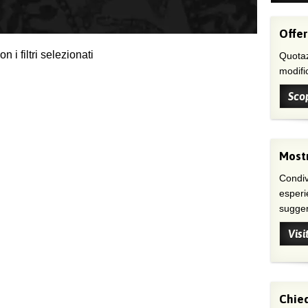
Offer
 i filtri selezionati
Quotaz
modific
Scop
Mostr
Condivi
esperi
suggeri
Visi
Chied