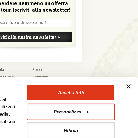
perdere nemmeno un'offerta
tour, iscriviti alla newsletter!
ola
Prezzi
pratiche
Contatti
pere
Agenzie che
collaborano con noi
zioni generali
Accetta tutti
a tecnica
ial
urazioni
ilizza il
Personalizza
edia, i
 dal suo
Rifiuta