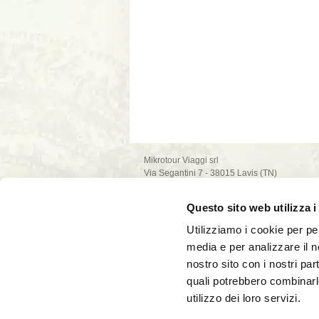
Mikrotour Viaggi srl
Via Segantini 7 - 38015 Lavis (TN)
P.I. 02235540222
iscrizione ufficio di Trento - REA n. 209581
Questo sito web utilizza i
capitale sociale 10.000€
PEC: mikrotour @ legalmail.it
Utilizziamo i cookie per pe
privacy policy
media e per analizzare il no
cookie policy
nostro sito con i nostri par
quali potrebbero combinarl
utilizzo dei loro servizi.
La società Mikrotour Viaggi srl, con codice