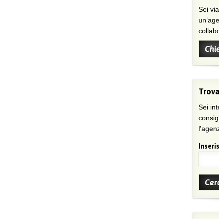
Sei viaggiatore/trice che non trova
un’age
collab
Chi
Trova
Sei int
consig
l'agenz
Inseris