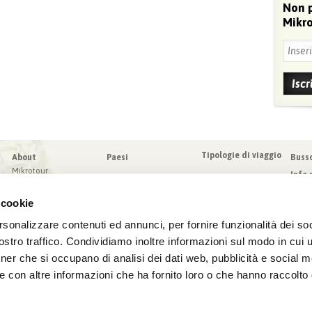
Non 
Mikro
Tipologie di viaggio
About
Paesi
Buss
Mikrotour
Info 
I nostri valori
Da sa
Blog
 cookie
Condi
Blog
Sched
rsonalizzare contenuti ed annunci, per fornire funzionalità dei soc
Virtuoso
Assic
stro traffico. Condividiamo inoltre informazioni sul modo in cui ut
tner che si occupano di analisi dei dati web, pubblicità e social m
e con altre informazioni che ha fornito loro o che hanno raccolto