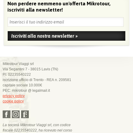
Non perdere nemmeno un'offerta Mikrotour,
iscriviti alla newsletter!
Mikrotour Viaggi srl
Via Segantini 7 - 38015 Lavis (TN)
P.I. 02235540222
iscrizione ufficio di Trento - REA n. 209581
capitale sociale 10.000€
PEC: mikrotour @ legalmail.it
privacy policy
cookie policy
La società Mikrotour Viaggi srl, con codice
fiscale 02235540222, ha ricevuto nel corso