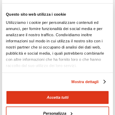
Zoom
Minimize map
Questo sito web utilizza i cookie
Utilizziamo i cookie per personalizzare contenuti ed
annunci, per fornire funzionalità dei social media e per
Offerte
analizzare il nostro traffico. Condividiamo inoltre
Quotazioni di alcune proposte di viaggio, modificabili su
informazioni sul modo in cui utilizza il nostro sito con i
richiesta
nostri partner che si occupano di analisi dei dati web,
Scopri i prezzi »
pubblicità e social media, i quali potrebbero combinarle
con altre informazioni che ha fornito loro o che hanno
raccolto dal suo utilizzo dei loro servizi.
Mostraci le tue foto su Facebook
Mostra dettagli
Condividi con gli altri viaggiatori le tue esperienze e scambia
consigli e suggerimenti sulle tue località preferite.
Accetta tutti
Visita la nostra pagina Facebook
Personalizza