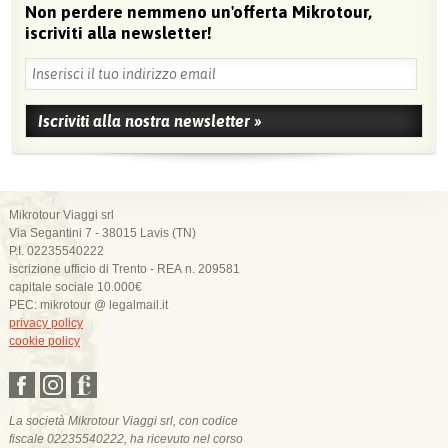
Non perdere nemmeno un'offerta Mikrotour,
iscriviti alla newsletter!
Mikrotour Viaggi srl
Via Segantini 7 - 38015 Lavis (TN)
P.I. 02235540222
iscrizione ufficio di Trento - REA n. 209581
capitale sociale 10.000€
PEC: mikrotour @ legalmail.it
privacy policy
cookie policy
La società Mikrotour Viaggi srl, con codice
fiscale 02235540222, ha ricevuto nel corso