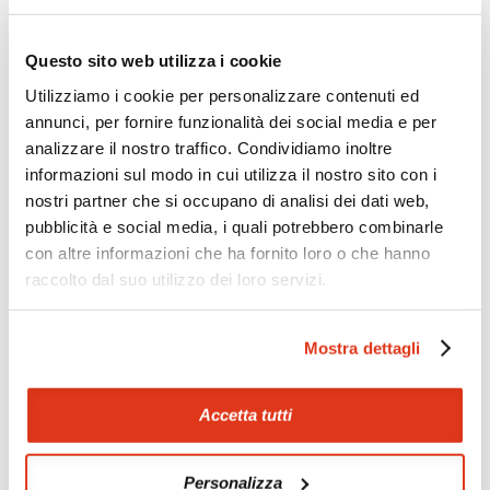
Zoom
Minimize map
Questo sito web utilizza i cookie
Utilizziamo i cookie per personalizzare contenuti ed
annunci, per fornire funzionalità dei social media e per
Offerte
analizzare il nostro traffico. Condividiamo inoltre
Quotazioni di alcune proposte di viaggio, modificabili su
informazioni sul modo in cui utilizza il nostro sito con i
richiesta
nostri partner che si occupano di analisi dei dati web,
Scopri i prezzi »
pubblicità e social media, i quali potrebbero combinarle
con altre informazioni che ha fornito loro o che hanno
raccolto dal suo utilizzo dei loro servizi.
Mostraci le tue foto su Facebook
Mostra dettagli
Condividi con gli altri viaggiatori le tue esperienze e scambia
consigli e suggerimenti sulle tue località preferite.
Accetta tutti
Visita la nostra pagina Facebook
Personalizza