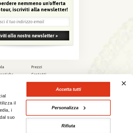
perdere nemmeno un'offerta
tour, iscriviti alla newsletter!
ola
Prezzi
pratiche
Contatti
pere
Agenzie che
collaborano con noi
zioni generali
Accetta tutti
a tecnica
ial
urazioni
ilizza il
Personalizza
edia, i
 dal suo
Rifiuta