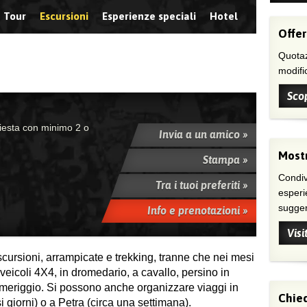
Tour
Escursioni
Esperienze speciali
Hotel
Offer
Quotaz
modific
Scop
chiesta con minimo 2 o
Invia a un amico »
Mostr
Stampa »
Condivi
Tra i tuoi preferiti »
esperi
suggeri
Info e prenotazioni »
Visi
ursioni, arrampicate e trekking, tranne che nei mesi
 veicoli 4X4, in dromedario, a cavallo, persino in
pomeriggio. Si possono anche organizzare viaggi in
Chied
giorni) o a Petra (circa una settimana).