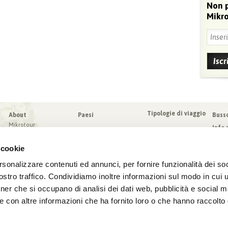
Non 
Mikro
Tipologie di viaggio
About
Paesi
Buss
Mikrotour
Info 
I nostri valori
Da sa
Blog
 cookie
Condi
Blog
Sched
rsonalizzare contenuti ed annunci, per fornire funzionalità dei soc
Virtuoso
Assic
stro traffico. Condividiamo inoltre informazioni sul modo in cui ut
tner che si occupano di analisi dei dati web, pubblicità e social m
e con altre informazioni che ha fornito loro o che hanno raccolto