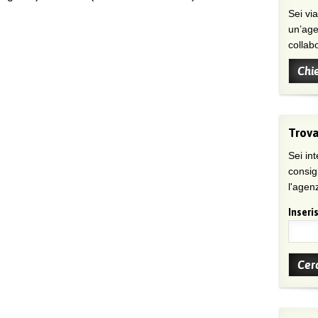
Sei viaggiatore/trice che non trova
un’age
collab
Chi
Trova
Sei int
consig
l'agenz
Inseris