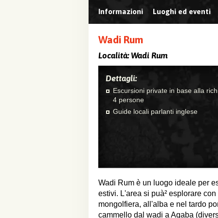
Informazioni
Luoghi ed eventi
Wadi Rum
Località:
Wadi Rum
Dettagli:
Escursioni private in base alla ri
4 persone
Guide locali parlanti inglese
Wadi Rum è un luogo ideale per esc
estivi. L'area si puà² esplorare con
mongolfiera, all'alba e nel tardo 
cammello dal wadi a Aqaba (diversi 