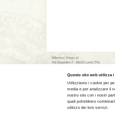
Mikrotour Viaggi srl
Via Segantini 7 - 38015 Lavis (TN)
P.I. 02235540222
iscrizione ufficio di Trento - REA n. 209581
Questo sito web utilizza i
capitale sociale 10.000€
PEC: mikrotour @ legalmail.it
Utilizziamo i cookie per pe
privacy policy
media e per analizzare il no
cookie policy
nostro sito con i nostri par
quali potrebbero combinarl
utilizzo dei loro servizi.
La società Mikrotour Viaggi srl, con codice