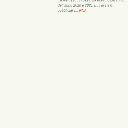
fiscale 02235540222, ha ricevuto nel corso
dell’anno 2020 e 2021 aiuti di stato
pubblicati sul
RNA