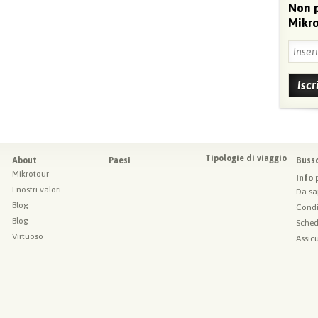
Non 
Mikro
Tipologie di viaggio
About
Paesi
Buss
Mikrotour
Info 
I nostri valori
Da sa
Blog
Condi
Blog
Sched
Virtuoso
Assic