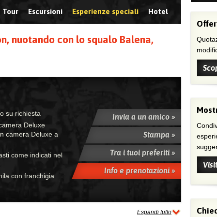
Tour
Escursioni
Esperienze speciali
Hotel
Offer
n, nuotando con lo squalo Balena,
Quotaz
modific
Scop
Mostr
no su richiesta
Invia a un amico »
 camera Deluxe
Condivi
Stampa »
 in camera Deluxe a
esperi
suggeri
Tra i tuoi preferiti »
sti come indicati nel
Visi
Info e prenotazioni »
nila con franchigia
Chied
Espandi tutto