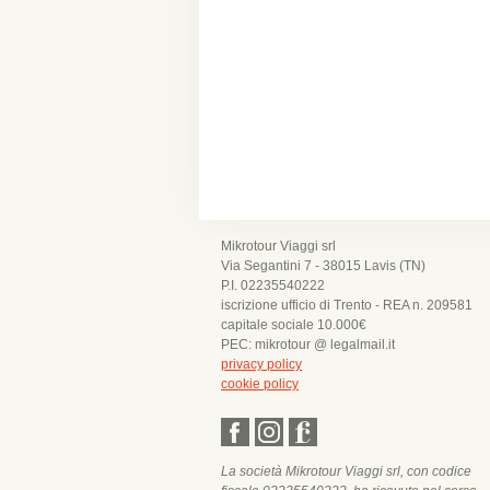
Mikrotour Viaggi srl
Via Segantini 7 - 38015 Lavis (TN)
P.I. 02235540222
iscrizione ufficio di Trento - REA n. 209581
capitale sociale 10.000€
PEC: mikrotour @ legalmail.it
privacy policy
cookie policy
La società Mikrotour Viaggi srl, con codice