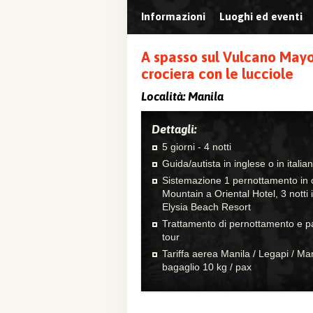
Informazioni
Luoghi ed eventi
A spasso sul Vulcano Mayo
crociera con le lucciole
Località:
Manila
Dettagli:
5 giorni - 4 notti
Guida/autista in inglese o in italia
Sistemazione 1 pernottamento in
Mountain a Oriental Hotel, 3 notti
Elysia Beach Resort
Trattamento di pernottamento e pa
tour
Tariffa aerea Manila / Legapi / Ma
bagaglio 10 kg / pax