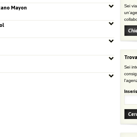
Sei viaggiatore/trice che non trova
lcano Mayon
un’age
collab
ol
Chi
Trova
Sei int
consig
l'agenz
Inseris