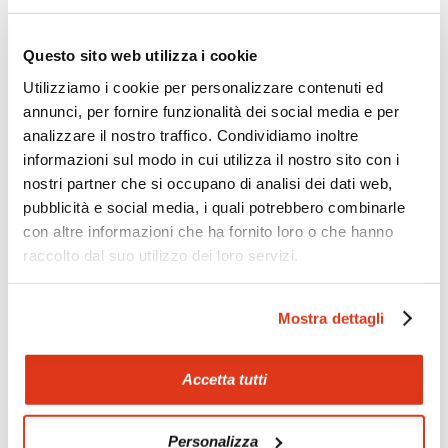
Zoom
Minimize map
Questo sito web utilizza i cookie
Utilizziamo i cookie per personalizzare contenuti ed
annunci, per fornire funzionalità dei social media e per
Offerte
analizzare il nostro traffico. Condividiamo inoltre
Quotazioni di alcune proposte di viaggio, modificabili su
informazioni sul modo in cui utilizza il nostro sito con i
richiesta
nostri partner che si occupano di analisi dei dati web,
Scopri i prezzi »
pubblicità e social media, i quali potrebbero combinarle
con altre informazioni che ha fornito loro o che hanno
raccolto dal suo utilizzo dei loro servizi.
Mostraci le tue foto su Facebook
Mostra dettagli
Condividi con gli altri viaggiatori le tue esperienze e scambia
consigli e suggerimenti sulle tue località preferite.
Accetta tutti
Visita la nostra pagina Facebook
Personalizza