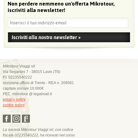
Non perdere nemmeno un'offerta Mikrotour,
iscriviti alla newsletter!
Mikrotour Viaggi srl
Via Segantini 7 - 38015 Lavis (TN)
P.I. 02235540222
iscrizione ufficio di Trento - REA n. 209581
capitale sociale 10.000€
PEC: mikrotour @ legalmail.it
privacy policy
cookie policy
La società Mikrotour Viaggi srl, con codice
fiscale 02235540222, ha ricevuto nel corso