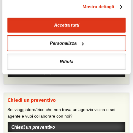
Quotazioni di alcune proposte di viaggio, modificabili su
Mostra dettagli
richiesta
Scopri i prezzi »
Accetta tutti
Personalizza
Mostraci le tue foto su Facebook
Condividi con gli altri viaggiatori le tue esperienze e scambia
consigli e suggerimenti sulle tue località preferite.
Rifiuta
Visita la nostra pagina Facebook
Chiedi un preventivo
Sei viaggiatore/trice che non trova un’agenzia vicina o sei
agente e vuoi collaborare con noi?
Chiedi un preventivo